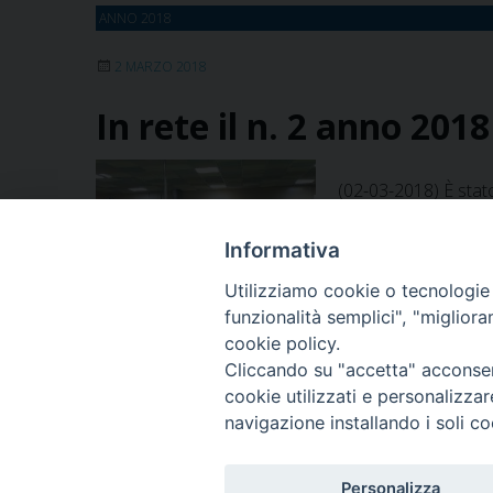
ANNO 2018
2 MARZO 2018
In rete il n. 2 anno 201
(02-03-2018) È stato
Confini”. In esso, l’
tomba del Patrono Gio
Informativa
Utilizziamo cookie o tecnologie s
funzionalità semplici", "miglior
cookie policy.
Cliccando su "accetta" acconsent
1
2
Pagina successiva »
cookie utilizzati e personalizza
navigazione installando i soli co
Personalizza