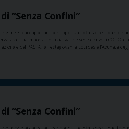
8 di “Senza Confini”
 trasmesso ai cappellani, per opportuna diffusione, il quinto num
servata ad una importante iniziativa che vede coinvolti COI, Ordin
 nazionale del PASFA, la Festagiovani a Lourdes e l’Adunata degli 
8 di “Senza Confini”
 trasmesso ai cappellani, per opportuna diffusione, il quarto nu