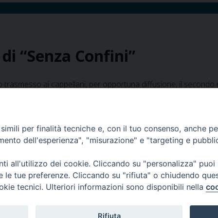
il
n.
3
anno
2018
8 di “Senza Confini”
di
“Senza
 trasmesso ai cappellani, per opportuna diffusione, il secondo
Confini”
apertura è riservata al Messaggio dell’Arcivescovo per la Quaresima
vanni XXIII, gli esercizi spirituali di Ariccia e la visita dell’Ord
imili per finalità tecniche e, con il tuo consenso, anche per 
amento dell'esperienza", "misurazione" e "targeting e pubbli
i all'utilizzo dei cookie. Cliccando su "personalizza" puoi
re le tue preferenze. Cliccando su "rifiuta" o chiudendo que
okie tecnici. Ulteriori informazioni sono disponibili nella
coo
Rifiuta