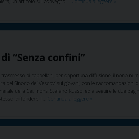
In
ghiera, un articolo sul convegno …
Continua a leggere
»
rete
il
n.10
anno
2018
di
 di “Senza confini”
Senza
Confini
 trasmesso ai cappellani, per opportuna diffusione, il nono nume
ura del Sinodo dei Vescovi sui giovani, con le raccomandazioni di
erale della Cei, mons. Stefano Russo, ed a seguire le due pagin
In
stesso: diffondere il …
Continua a leggere
»
rete
il
n.
9
anno