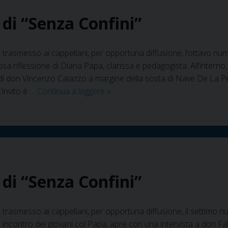
2018
8 di “Senza Confini”
di
“Senza
confini”
 trasmesso ai cappellani, per opportuna diffusione, l’ottavo num
a riflessione di Diana Papa, clarissa e pedagogista. All’interno,
 di don Vincenzo Caiazzo a margine della sosta di Nave De La
In
’invito è …
Continua a leggere
»
rete
il
n.
8
anno
2018
8 di “Senza Confini”
di
“Senza
Confini”
 trasmesso ai cappellani, per opportuna diffusione, il settimo n
 incontro dei giovani col Papa, apre con una intervista a don Fal