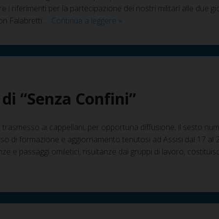
i riferimenti per la partecipazione dei nostri militari alle due 
In
on Falabretti …
Continua a leggere
»
rete
il
n.
7
anno
8 di “Senza Confini”
2018
di
“Senza
 trasmesso ai cappellani, per opportuna diffusione, il sesto nume
Confini”
rso di formazione e aggiornamento tenutosi ad Assisi dal 17 al 
nze e passaggi omiletici, risultanze dai gruppi di lavoro, costitu