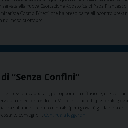
 riservata alla nuova Esortazione Apostolica di Papa Francesco “Gau
minarista Cosmo Binetti, che ha preso parte all’incontro pre-si
 nel mese di ottobre.
8 di “Senza Confini”
 trasmesso ai cappellani, per opportuna diffusione, il terzo nume
servata a un editoriale di don Michele Falabretti (pastorale giova
anza sull’ultimo incontro mensile (per i giovani) guidato da don P
In
teressante convegno …
Continua a leggere
»
rete