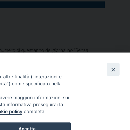
 numero di quest’anno del giornalino “Senza
. A seguire il pellegrinaggio dell’Esercito alla
inario col Capo di SME in Kosovo.
altre finalità ("interazioni e
cità") come specificato nella
 avere maggiori informazioni sui
sta informativa proseguirai la
kie policy
completa.
Ordinariato Militare per l'Italia
Salita del Grillo, 37 - 00184 Roma
Accetta