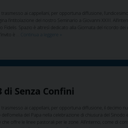
 trasmesso ai cappellani, per opportuna diffusione, l’undicesim
gina l’intitolazione del nostro Seminario a Giovanni XXIII. All’int
o Fidelis. Spazio è altresì dedicato alla Giornata del ricordo dei c
In
’invito è …
Continua a leggere
»
rete
il
n.11
anno
2018
di
“Senza
8 di Senza Confini
confini”
 trasmesso ai cappellani, per opportuna diffusione, il decimo nu
 dell’omelia del Papa nella celebrazione di chiusura del Sinodo 
e che offre le linee pastorali per le zone. All’interno, come di cons