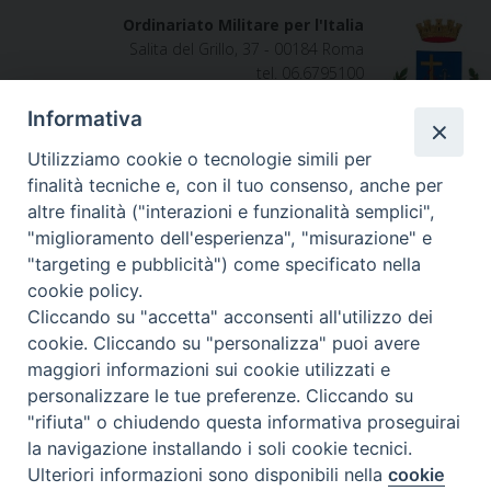
Ordinariato Militare per l'Italia
Salita del Grillo, 37 - 00184 Roma
tel. 06.6795100
Informativa
Utilizziamo cookie o tecnologie simili per
finalità tecniche e, con il tuo consenso, anche per
altre finalità ("interazioni e funzionalità semplici",
"miglioramento dell'esperienza", "misurazione" e
"targeting e pubblicità") come specificato nella
cookie policy.
Cliccando su "accetta" acconsenti all'utilizzo dei
cookie. Cliccando su "personalizza" puoi avere
maggiori informazioni sui cookie utilizzati e
personalizzare le tue preferenze. Cliccando su
"rifiuta" o chiudendo questa informativa proseguirai
la navigazione installando i soli cookie tecnici.
Ulteriori informazioni sono disponibili nella
cookie
Preferenze Cookie