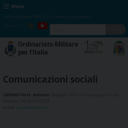
Skip
Menu
to
content
sabato 08 agosto 2026
San Domenico, sacerdote
YouTube
RSS
Cerca
Ordinariato Militare
per l'Italia
Comunicazioni sociali
CAPANO Dott. Antonio
Direttore Ufficio Comunicazioni Sociali
Telefono: 06 46 914 5033
e-mail:
ucs@ordinariato.it