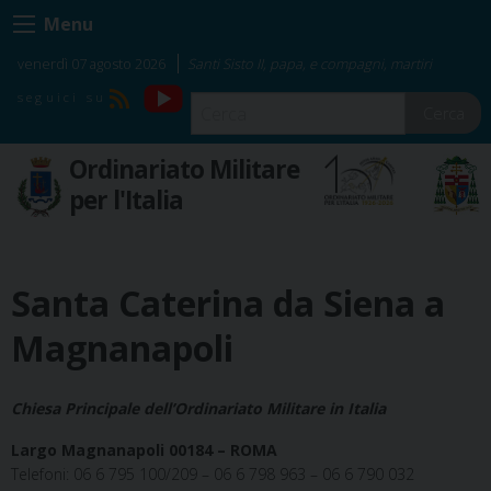
Skip
Menu
to
content
venerdì 07 agosto 2026
Santi Sisto II, papa, e compagni, martiri
YouTube
RSS
Cerca
Ordinariato Militare
per l'Italia
Santa Caterina da Siena a
Magnanapoli
Chiesa Principale dell’Ordinariato Militare in Italia
Largo Magnanapoli 00184 – ROMA
Telefoni: 06 6 795 100/209 – 06 6 798 963 – 06 6 790 032