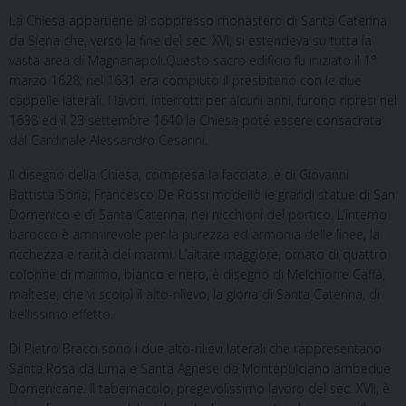
La Chiesa appartiene al soppresso monastero di Santa Caterina
da Siena che, verso la fine del sec. XVI, si estendeva su tutta la
vasta area di Magnanapoli.Questo sacro edificio fu iniziato il 1°
marzo 1628; nel 1631 era compiuto il presbiterio con le due
cappelle laterali. I lavori, interrotti per alcuni anni, furono ripresi nel
1638 ed il 23 settembre 1640 la Chiesa poté essere consacrata
dal Cardinale Alessandro Cesarini.
Il disegno della Chiesa, compresa la facciata, è di Giovanni
Battista Soria; Francesco De Rossi modellò le grandi statue di San
Domenico e di Santa Caterina, nei nicchioni del portico. L’interno
barocco è ammirevole per la purezza ed armonia delle linee, la
ricchezza e rarità dei marmi. L’altare maggiore, ornato di quattro
colonne di marmo, bianco e nero, è disegno di Melchiorre Caffà,
maltese, che vi scolpì il alto-rilievo, la gloria di Santa Caterina, di
bellissimo effetto.
Di Pietro Bracci sono i due alto-rilievi laterali che rappresentano
Santa Rosa da Lima e Santa Agnese da Montepulciano ambedue
Domenicane. Il tabernacolo, pregevolissimo lavoro del sec. XVII, è