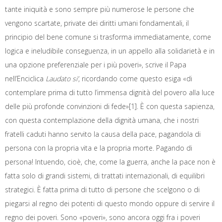
tante iniquità e sono sempre più numerose le persone che
vengono scartate, private dei diritti umani fondamentali, il
principio del bene comune si trasforma immediatamente, come
logica e ineludibile conseguenza, in un appello alla solidarietà e in
una opzione preferenziale per i più poveri», scrive il Papa
nell’Enciclica
Laudato si’
, ricordando come questo esiga «di
contemplare prima di tutto l’immensa dignità del povero alla luce
delle più profonde convinzioni di fede»[1]. È con questa sapienza,
con questa contemplazione della dignità umana, che i nostri
fratelli caduti hanno servito la causa della pace, pagandola di
persona con la propria vita e la propria morte. Pagando di
persona! Intuendo, cioè, che, come la guerra, anche la pace non è
fatta solo di grandi sistemi, di trattati internazionali, di equilibri
strategici. È fatta prima di tutto di persone che scelgono o di
piegarsi al regno dei potenti di questo mondo oppure di servire il
regno dei poveri. Sono «poveri», sono ancora oggi fra i poveri