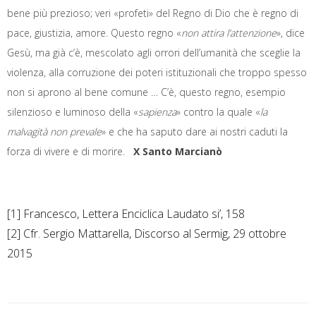
bene più prezioso; veri «profeti» del Regno di Dio che è regno di
pace, giustizia, amore. Questo regno «
non attira l’attenzione
», dice
Gesù, ma già c’è, mescolato agli orrori dell’umanità che sceglie la
violenza, alla corruzione dei poteri istituzionali che troppo spesso
non si aprono al bene comune … C’è, questo regno, esempio
silenzioso e luminoso della «
sapienza
» contro la quale «
la
malvagità non prevale
» e che ha saputo dare ai nostri caduti la
forza di vivere e di morire.
X
Santo Marcianò
[1] Francesco, Lettera Enciclica Laudato si’, 158
[2] Cfr. Sergio Mattarella, Discorso al Sermig, 29 ottobre
2015