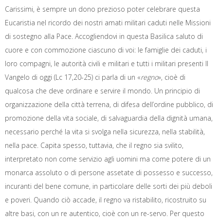
Carissimi, è sempre un dono prezioso poter celebrare questa
Eucaristia nel ricordo dei nostri amati militari caduti nelle Missioni
di sostegno alla Pace. Accogliendovi in questa Basilica saluto di
cuore e con commozione ciascuno di voi: le famiglie dei caduti, i
loro compagni, le autorità civili e militari e tutti i militari presenti Il
Vangelo di oggi (Lc 17,20-25) ci parla di un «
regno
», cioè di
qualcosa che deve ordinare e servire il mondo. Un principio di
organizzazione della città terrena, di difesa dell’ordine pubblico, di
promozione della vita sociale, di salvaguardia della dignità umana,
necessario perché la vita si svolga nella sicurezza, nella stabilità,
nella pace. Capita spesso, tuttavia, che il regno sia svilito,
interpretato non come servizio agli uomini ma come potere di un
monarca assoluto o di persone assetate di possesso e successo,
incuranti del bene comune, in particolare delle sorti dei più deboli
e poveri. Quando ciò accade, il regno va ristabilito, ricostruito su
altre basi, con un re autentico, cioè con un re-servo. Per questo