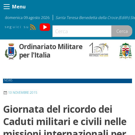
Skip
Menu
to
content
domenica 09 agosto 2026
Santa Teresa Benedetta della Croce (Edith) Ste
YouTube
RSS
Cerca
Ordinariato Militare
per l'Italia
NEWS
13 NOVEMBRE 2015
Giornata del ricordo dei
Caduti militari e civili nelle
missioni internazionali per