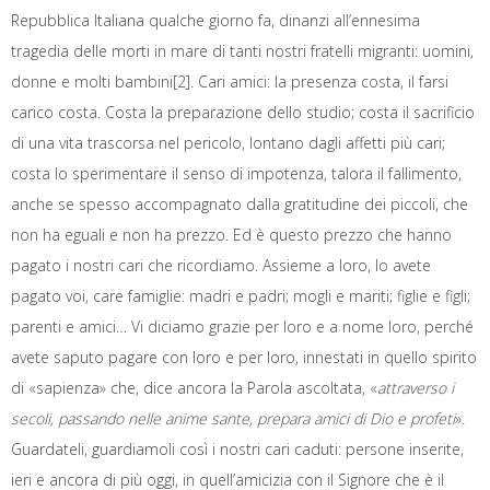
Repubblica Italiana qualche giorno fa, dinanzi all’ennesima
tragedia delle morti in mare di tanti nostri fratelli migranti: uomini,
donne e molti bambini[2]. Cari amici: la presenza costa, il farsi
carico costa. Costa la preparazione dello studio; costa il sacrificio
di una vita trascorsa nel pericolo, lontano dagli affetti più cari;
costa lo sperimentare il senso di impotenza, talora il fallimento,
anche se spesso accompagnato dalla gratitudine dei piccoli, che
non ha eguali e non ha prezzo. Ed è questo prezzo che hanno
pagato i nostri cari che ricordiamo. Assieme a loro, lo avete
pagato voi, care famiglie: madri e padri; mogli e mariti; figlie e figli;
parenti e amici… Vi diciamo grazie per loro e a nome loro, perché
avete saputo pagare con loro e per loro, innestati in quello spirito
di «sapienza» che, dice ancora la Parola ascoltata, «
attraverso i
secoli, passando nelle anime sante, prepara amici di Dio e profeti
».
Guardateli, guardiamoli così i nostri cari caduti: persone inserite,
ieri e ancora di più oggi, in quell’amicizia con il Signore che è il