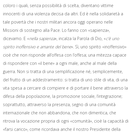
coloro i quali, senza possibilità di scelta, diventano vittime
innocenti di una violenza decisa da altri. Ed è nella solidarietà a
tale povertà che i nostri militari ancora oggi operano nelle
Missioni di sostegno alla Pace. Lo fanno con «sapienza»,
dicevamo. E «
nella sapienza
», incalza la Parola di Dio, «
c’è uno
spirito inoffensivo e amante del bene
». Sì, uno spirito «inoffensivo»
cioè che non risponde all’offesa con l’offesa; una mitezza capace
di rispondere con «il bene» a ogni male, anche al male della
guerra. Non si tratta di una semplificazione né, semplicemente,
del frutto di un addestramento: si tratta di uno stile di vita, di una
vita spesa a cercare di compiere e di portare il bene attraverso la
difesa della popolazione, la promozione sociale, l’integrazione;
soprattutto, attraverso la presenza, segno di una comunità
internazionale che non abbandona, che non dimentica, che
ritrova la vocazione propria di ogni «comunità», cioè la capacità di
«farsi carico», come ricordava anche il nostro Presidente della