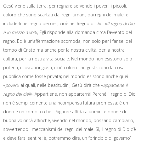
Gesù viene sulla terra: per regnare servendo i poveri, i piccoli,
coloro che sono scartati dai regni umani, dai regni del male, e
includerli nel regno dei cieli, cioè nel Regno di Dio. «
Il regno di Dio
è in mezzo a voi!
», Egli risponde alla domanda circa l’avvento del
regno. Ed è un’affermazione scomoda, non solo per i farisei del
tempo di Cristo ma anche per la nostra civiltà, per la nostra
cultura, per la nostra vita sociale. Nel mondo non esistono solo i
potenti, i sovrani ingiusti, cioè coloro che gestiscono la cosa
pubblica come fosse privata; nel mondo esistono anche quei
«
poveri
» ai quali, nelle beatitudini, Gesù dirà che «
appartiene il
regno dei cieli
». Appartiene, non apparterrà! Perché il regno di Dio
non è semplicemente una ricompensa futura promessa: è un
dono e un compito che il Signore affida a uomini e donne di
buona volontà affinché, vivendo nel mondo, possano cambiarlo,
sovvertendo i meccanismi dei regni del male. Sì, il regno di Dio c’è
e deve farsi sentire: è, potremmo dire, un “principio di governo”