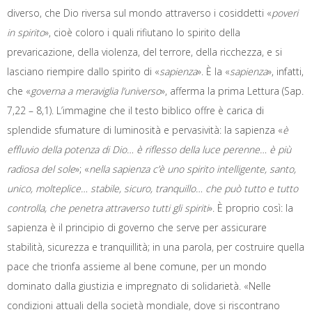
diverso, che Dio riversa sul mondo attraverso i cosiddetti «
poveri
in spirito
», cioè coloro i quali rifiutano lo spirito della
prevaricazione, della violenza, del terrore, della ricchezza, e si
lasciano riempire dallo spirito di «
sapienza
». È la «
sapienza
», infatti,
che «
governa a meraviglia l’universo
», afferma la prima Lettura (Sap.
7,22 – 8,1). L’immagine che il testo biblico offre è carica di
splendide sfumature di luminosità e pervasività: la sapienza «
è
effluvio della potenza di Dio… è riflesso della luce perenne… è più
radiosa del sole
»; «
nella sapienza c’è uno spirito intelligente, santo,
unico, molteplice… stabile, sicuro, tranquillo… che può tutto e tutto
controlla, che penetra attraverso tutti gli spiriti
». È proprio così: la
sapienza è il principio di governo che serve per assicurare
stabilità, sicurezza e tranquillità; in una parola, per costruire quella
pace che trionfa assieme al bene comune, per un mondo
dominato dalla giustizia e impregnato di solidarietà. «Nelle
condizioni attuali della società mondiale, dove si riscontrano