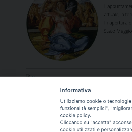
L’appuntament
attuale, la t
In apertura de
Stato Maggior
Programma
Informativa
Utilizziamo cookie o tecnologie s
funzionalità semplici", "miglior
«
Ringraziamento e saluto del nuovo Vicario generale
cookie policy.
Cliccando su "accetta" acconsent
cookie utilizzati e personalizza