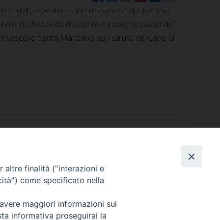
tere dell’aeronautica. Interessante e, quanto mai
ilitare: ricchezza da riscoprire e impegno pastorale”.
l’Arcivescovo Santo Marcianò ed il saluto del Capo di
altre finalità ("interazioni e
cità") come specificato nella
2014) Per una pastorale sul fronte della famiglia…
»
 avere maggiori informazioni sui
sta informativa proseguirai la