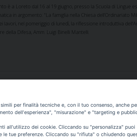
o è a Loreto dal 16 al 19 giugno, presso la Scuola di Lingue es
ematica in argomento: “La famiglia nella Chiesa dell’Ordinariato M
i lavori, nel pomeriggio di lunedì, la riflessione introduttiva del
e della Difesa, Amm. Luigi Binelli Mantelli.
imili per finalità tecniche e, con il tuo consenso, anche per 
amento dell'esperienza", "misurazione" e "targeting e pubbli
 ai Cappellani Militari
(Loreto, 18-06-
i all'utilizzo dei cookie. Cliccando su "personalizza" puoi
re le tue preferenze. Cliccando su "rifiuta" o chiudendo que