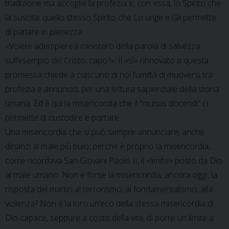
tradizione ma accoglie la profezia e, con essa, lo Spirito che
la suscita: quello stesso Spirito che Lo unge e Gli permette
di parlare in pienezza.
«Volete adempiere il ministero della parola di salvezza
sull’esempio del Cristo, capo?». Il «sì» rinnovato a questa
promessa chiede a ciascuno di noi l’umiltà di muoversi tra
profezia e annuncio, per una lettura sapienziale della storia
umana. Ed è qui la misericordia che il “munus docendi” ci
permette di custodire e portare.
Una misericordia che si può sempre annunciare, anche
dinanzi al male più buio, perché è proprio la misericordia,
come ricordava San Giovani Paolo II, il «limite» posto da Dio
al male umano. Non è forse la misericordia, ancora oggi, la
risposta dei martiri al terrorismo, al fondamentalismo, alla
violenza? Non è la loro un’eco della stessa misericordia di
Dio capace, seppure a costo della vita, di porre un limite a