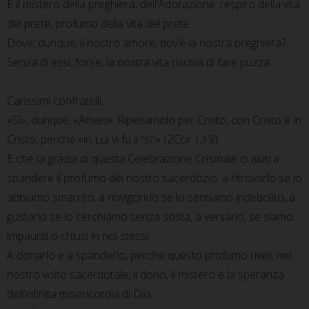
È il mistero della preghiera, dell’Adorazione: respiro della vita
del prete, profumo della vita del prete.
Dovè, dunque, il nostro amore, dov’è la nostra preghiera?
Senza di essi, forse, la nostra vita rischia di fare puzza…
Carissimi confratelli,
«Sì», dunque, «Amen». Ripetiamolo per Cristo, con Cristo e in
Cristo, perché «in Lui vi fu il “sì”» (2Cor 1,19).
E che la grazia di questa Celebrazione Crismale ci aiuti a
spandere il profumo del nostro sacerdozio: a ritrovarlo se lo
abbiamo smarrito, a rinvigorirlo se lo sentiamo indebolito, a
gustarlo se lo cerchiamo senza sosta, a versarlo, se siamo
impauriti o chiusi in noi stessi.
A donarlo e a spanderlo, perché questo profumo riveli, nel
nostro volto sacerdotale, il dono, il mistero e la speranza
dell’infinita misericordia di Dio.