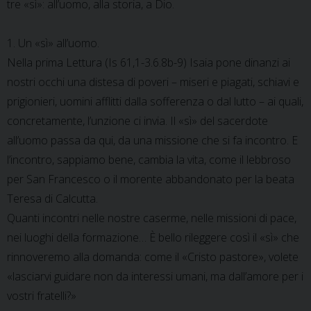
tre «sì»: all’uomo, alla storia, a Dio.
1. Un «sì» all’uomo.
Nella prima Lettura (Is 61,1-3.6.8b-9) Isaia pone dinanzi ai
nostri occhi una distesa di poveri – miseri e piagati, schiavi e
prigionieri, uomini afflitti dalla sofferenza o dal lutto – ai quali,
concretamente, l’unzione ci invia. Il «sì» del sacerdote
all’uomo passa da qui, da una missione che si fa incontro. E
l’incontro, sappiamo bene, cambia la vita, come il lebbroso
per San Francesco o il morente abbandonato per la beata
Teresa di Calcutta.
Quanti incontri nelle nostre caserme, nelle missioni di pace,
nei luoghi della formazione… È bello rileggere così il «sì» che
rinnoveremo alla domanda: come il «Cristo pastore», volete
«lasciarvi guidare non da interessi umani, ma dall’amore per i
vostri fratelli?»