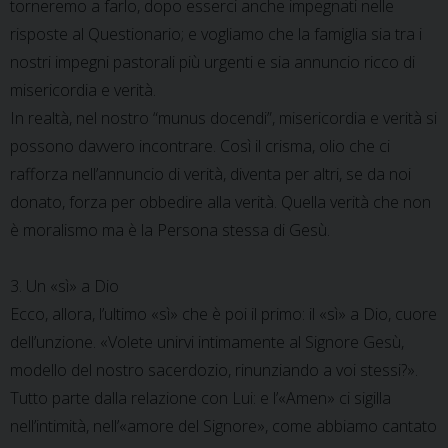
torneremo a farlo, dopo esserci anche impegnati nelle
risposte al Questionario; e vogliamo che la famiglia sia tra i
nostri impegni pastorali più urgenti e sia annuncio ricco di
misericordia e verità.
In realtà, nel nostro “munus docendi”, misericordia e verità si
possono davvero incontrare. Così il crisma, olio che ci
rafforza nell’annuncio di verità, diventa per altri, se da noi
donato, forza per obbedire alla verità. Quella verità che non
è moralismo ma è la Persona stessa di Gesù.
3. Un «sì» a Dio
Ecco, allora, l’ultimo «sì» che è poi il primo: il «sì» a Dio, cuore
dell’unzione. «Volete unirvi intimamente al Signore Gesù,
modello del nostro sacerdozio, rinunziando a voi stessi?».
Tutto parte dalla relazione con Lui: e l’«Amen» ci sigilla
nell’intimità, nell’«amore del Signore», come abbiamo cantato