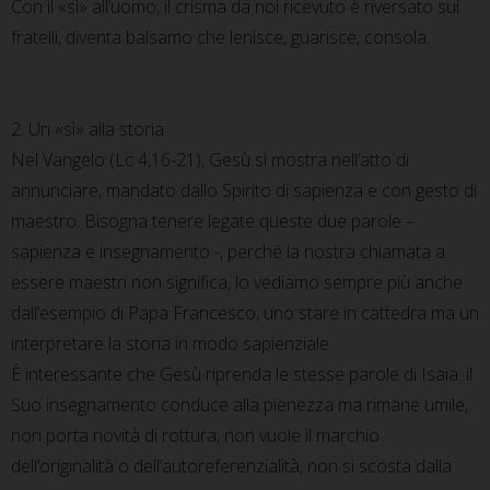
Con il «sì» all’uomo, il crisma da noi ricevuto è riversato sui
fratelli, diventa balsamo che lenisce, guarisce, consola.
2. Un «sì» alla storia
Nel Vangelo (Lc 4,16-21), Gesù si mostra nell’atto di
annunciare, mandato dallo Spirito di sapienza e con gesto di
maestro. Bisogna tenere legate queste due parole –
sapienza e insegnamento -, perché la nostra chiamata a
essere maestri non significa, lo vediamo sempre più anche
dall’esempio di Papa Francesco, uno stare in cattedra ma un
interpretare la storia in modo sapienziale.
È interessante che Gesù riprenda le stesse parole di Isaia: il
Suo insegnamento conduce alla pienezza ma rimane umile,
non porta novità di rottura, non vuole il marchio
dell’originalità o dell’autoreferenzialità, non si scosta dalla