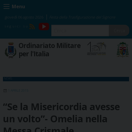
Skip
Menu
to
content
giovedì 06 agosto 2026
Festa della Trasfigurazione del Signore
YouTube
RSS
Cerca
Ordinariato Militare
per l'Italia
NEWS
1 APRILE 2015
“Se la Misericordia avesse
un volto”- Omelia nella
Messa Crismale