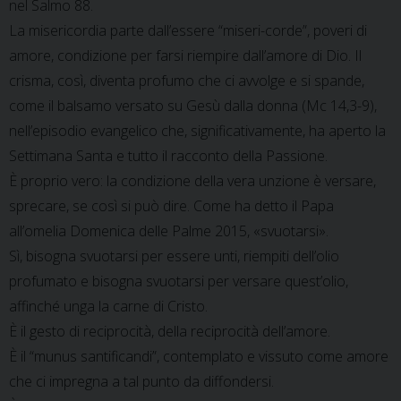
nel Salmo 88.
La misericordia parte dall’essere “miseri-corde”, poveri di
amore, condizione per farsi riempire dall’amore di Dio. Il
crisma, così, diventa profumo che ci avvolge e si spande,
come il balsamo versato su Gesù dalla donna (Mc 14,3-9),
nell’episodio evangelico che, significativamente, ha aperto la
Settimana Santa e tutto il racconto della Passione.
È proprio vero: la condizione della vera unzione è versare,
sprecare, se così si può dire. Come ha detto il Papa
all’omelia Domenica delle Palme 2015, «svuotarsi».
Sì, bisogna svuotarsi per essere unti, riempiti dell’olio
profumato e bisogna svuotarsi per versare quest’olio,
affinché unga la carne di Cristo.
È il gesto di reciprocità, della reciprocità dell’amore.
È il “munus santificandi”, contemplato e vissuto come amore
che ci impregna a tal punto da diffondersi.