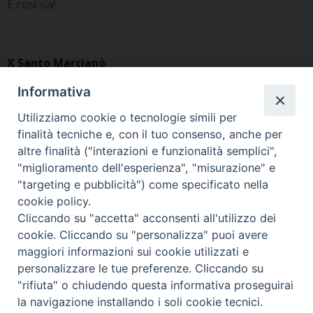
E così sia!
X Santo Marcianò
Informativa
Utilizziamo cookie o tecnologie simili per
finalità tecniche e, con il tuo consenso, anche per
altre finalità ("interazioni e funzionalità semplici",
«
Il precetto interforze nella
Orari delle celebrazioni del
"miglioramento dell'esperienza", "misurazione" e
terra di Papa Giovanni
Triduo Pasquale nella Chiesa
"targeting e pubblicità") come specificato nella
di Santa Caterina
»
cookie policy.
Cliccando su "accetta" acconsenti all'utilizzo dei
cookie. Cliccando su "personalizza" puoi avere
maggiori informazioni sui cookie utilizzati e
personalizzare le tue preferenze. Cliccando su
Ordinariato Militare per l'Italia
"rifiuta" o chiudendo questa informativa proseguirai
Salita del Grillo, 37 - 00184 Roma
la navigazione installando i soli cookie tecnici.
tel. 06.6795100