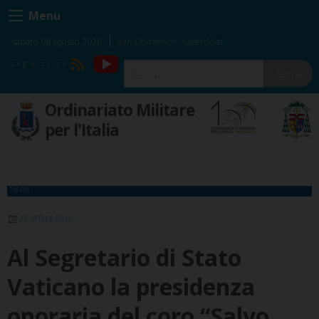
Skip
Menu
to
content
sabato 08 agosto 2026
San Domenico, sacerdote
YouTube
RSS
Cerca
Ordinariato Militare
per l'Italia
NEWS
27 APRILE 2016
Al Segretario di Stato
Vaticano la presidenza
onoraria del coro “Salvo