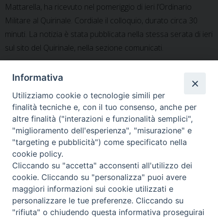
Mattarella, ha ricevuto nel pomeriggio di ieri l’Ordinario
Militare al Quirinale. Cordiale il colloquio, durato circa 30
minuti. La notizia è stata pubblicata nella stessa serata di ieri
sul sito del Quirinale, nella sezione comunicati.
Informativa
Utilizziamo cookie o tecnologie simili per
«
Ad Assisi, dal 13 al 17
(13-06-2016) Assisi –
finalità tecniche e, con il tuo consenso, anche per
giugno, il Corso di formazione
Introduzione dell’Arcivescovo
altre finalità ("interazioni e funzionalità semplici",
e aggiornamento per i
all’incontro di aggiornamento
"miglioramento dell'esperienza", "misurazione" e
Cappellani Militari
e formazione per il Cappellani
"targeting e pubblicità") come specificato nella
Militari
»
cookie policy.
Cliccando su "accetta" acconsenti all'utilizzo dei
cookie. Cliccando su "personalizza" puoi avere
maggiori informazioni sui cookie utilizzati e
personalizzare le tue preferenze. Cliccando su
Ordinariato Militare per l'Italia
"rifiuta" o chiudendo questa informativa proseguirai
Salita del Grillo, 37 - 00184 Roma