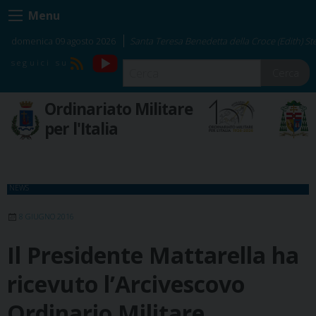
Skip
Menu
to
content
domenica 09 agosto 2026
Santa Teresa Benedetta della Croce (Edith) Ste
YouTube
RSS
Cerca
Ordinariato Militare
per l'Italia
NEWS
8 GIUGNO 2016
Il Presidente Mattarella ha
ricevuto l’Arcivescovo
Ordinario Militare