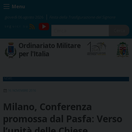
Skip
Menu
to
content
giovedì 06 agosto 2026
Festa della Trasfigurazione del Signore
YouTube
RSS
Cerca
Ordinariato Militare
per l'Italia
NEWS
16 NOVEMBRE 2016
Milano, Conferenza
promossa dal Pasfa: Verso
l’unità delle Chiese