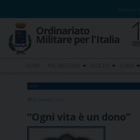
Skip
domenica 0
to
content
Ordinariato
Militare per l'Italia
HOME
ARCIVESCOVO
DIOCESI
CURIA
NEWS
27 GENNAIO 2017
“Ogni vita è un dono”