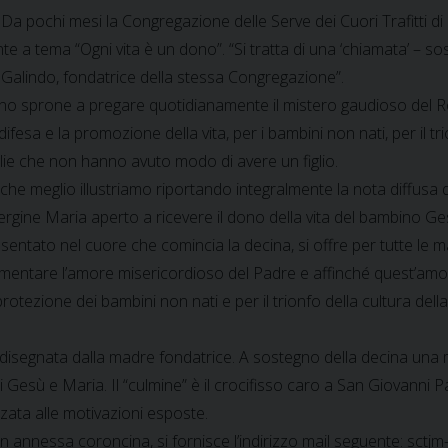
Da pochi mesi la Congregazione delle Serve dei Cuori Trafitti di
nte a tema “Ogni vita è un dono”. “Si tratta di una ‘chiamata’ – s
Galindo, fondatrice della stessa Congregazione”.
uno sprone a pregare quotidianamente il mistero gaudioso del 
difesa e la promozione della vita, per i bambini non nati, per il tri
glie che non hanno avuto modo di avere un figlio.
che meglio illustriamo riportando integralmente la nota diffusa 
ergine Maria aperto a ricevere il dono della vita del bambino Ges
esentato nel cuore che comincia la decina, si offre per tutte le m
tare l’amore misericordioso del Padre e affinché quest’amore li
 protezione dei bambini non nati e per il trionfo della cultura de
 disegnata dalla madre fondatrice. A sostegno della decina una
i Gesù e Maria. Il “culmine” è il crocifisso caro a San Giovanni Pa
ata alle motivazioni esposte.
con annessa coroncina, si fornisce l’indirizzo mail seguente: sc