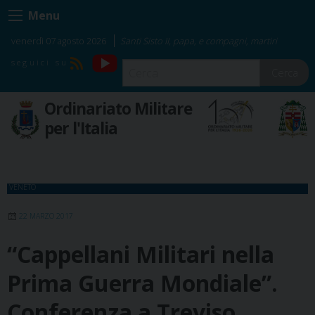
Skip
Menu
to
content
venerdì 07 agosto 2026
Santi Sisto II, papa, e compagni, martiri
YouTube
RSS
Cerca
Ordinariato Militare
per l'Italia
VENETO
22 MARZO 2017
“Cappellani Militari nella
Prima Guerra Mondiale”.
Conferenza a Treviso