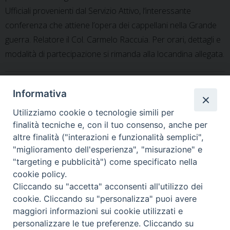
Ufficiali provenienti dal Servizio Attivo, l’interessante
conferenza che attiene l’opera dei cappellani nella Grande
guerra. Relatore il Col. Carmelo Raccuia. Per orari, dettagli e
modalità di partecipazione si rimanda alla locandina allegata.
locandina-conferenza
Informativa
Dalle zone pastorali
Utilizziamo cookie o tecnologie simili per
finalità tecniche e, con il tuo consenso, anche per
altre finalità ("interazioni e funzionalità semplici",
"miglioramento dell'esperienza", "misurazione" e
«
Rossano – Cittadinanza
Il Precetto pasquale
"targeting e pubblicità") come specificato nella
onoraria a Marcianò
interforze a Bolzano
»
cookie policy.
Cliccando su "accetta" acconsenti all'utilizzo dei
cookie. Cliccando su "personalizza" puoi avere
maggiori informazioni sui cookie utilizzati e
personalizzare le tue preferenze. Cliccando su
Ordinariato Militare per l'Italia