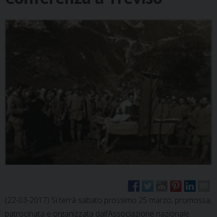
(22-03-2017) Si terrà sabato prossimo 25 marzo, promossa,
patrocinata e organizzata dall’Associazione nazionale