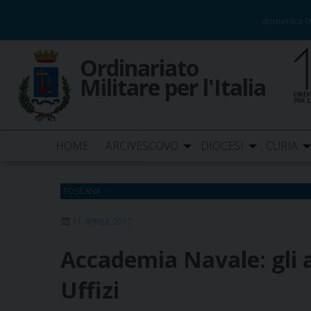
Skip
domenica 0
to
content
Ordinariato
Militare per l'Italia
HOME
ARCIVESCOVO
DIOCESI
CURIA
TOSCANA
11 APRILE 2017
Accademia Navale: gli al
Uffizi