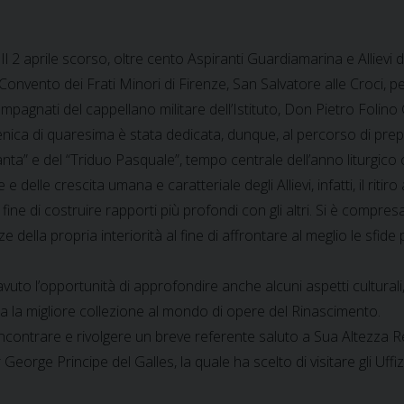
Il 2 aprile scorso, oltre cento Aspiranti Guardiamarina e Alliev
l Convento dei Frati Minori di Firenze, San Salvatore alle Croci, pe
pagnati del cappellano militare dell’Istituto, Don Pietro Folino 
nica di quaresima è stata dedicata, dunque, al percorso di prepa
nta” e del “Triduo Pasquale”, tempo centrale dell’anno liturgico
 delle crescita umana e caratteriale degli Allievi, infatti, il riti
fine di costruire rapporti più profondi con gli altri. Si è compresa 
e della propria interiorità al fine di affrontare al meglio le sfi
vuto l’opportunità di approfondire anche alcuni aspetti culturali,
estita la migliore collezione al mondo di opere del Rinascimento.
to incontrare e rivolgere un breve referente saluto a Sua Altezz
 George Principe del Galles, la quale ha scelto di visitare gli Uff