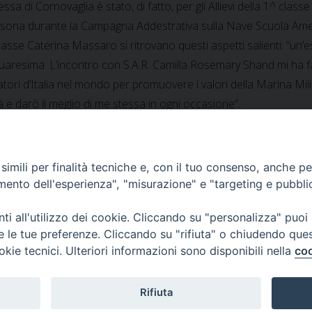
essa di Cornovaglia è stato, di fatto, per gli Allievi della 1^ cla
ona durante la Campagna Addestrativa sulla Nave Scuola Amerigo 
 classe Caterina Massaro si ritrovano questi aspetti salienti: “un’
 quaresima. L’incontro con S.A.R. Camilla Rosemary Shand mi ha fat
ri d’Italia nel mondo per promuovere i valori della Marina Milita
 e darò il meglio di me stessa in ogni occasione”.
imili per finalità tecniche e, con il tuo consenso, anche per 
amento dell'esperienza", "misurazione" e "targeting e pubbli
anta Caterina
i all'utilizzo dei cookie. Cliccando su "personalizza" puoi
re le tue preferenze. Cliccando su "rifiuta" o chiudendo que
okie tecnici. Ulteriori informazioni sono disponibili nella
coo
Rifiuta