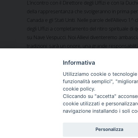
L’incontro con il Direttore degli Uffizi e con la Duch
della rappresentanza che svolgeranno in prima pers
Canada e gli Stati Uniti. Nelle parole dell’Allievo 1^
degli Uffizi a completamento del ritiro spirituale di
su Nave Vespucci. Noi Allievi diventeremo ambasciato
tradizioni: sarà un onore, una grande responsabilità
Dalle zone pastorali
Informativa
Utilizziamo cookie o tecnologie s
funzionalità semplici", "miglior
«
Via Crucis (rappresentazione sacra) stasera in S
cookie policy.
Cliccando su "accetta" acconsent
cookie utilizzati e personalizza
navigazione installando i soli co
Personalizza