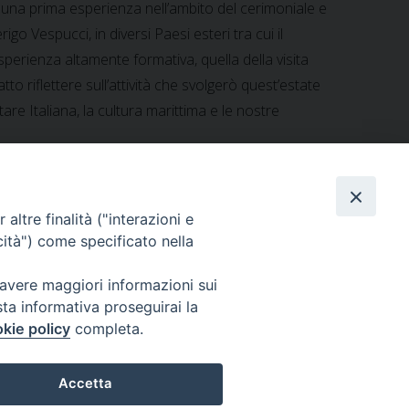
sse una prima esperienza nell’ambito del cerimoniale e
Vespucci, in diversi Paesi esteri tra cui il
esperienza altamente formativa, quella della visita
to riflettere sull’attività che svolgerò quest’estate
re Italiana, la cultura marittima e le nostre
altre finalità ("interazioni e
cità") come specificato nella
La Via Crucis per le strade della Cecchignola
»
 avere maggiori informazioni sui
sta informativa proseguirai la
kie policy
completa.
Ordinariato Militare per l'Italia
Salita del Grillo, 37 - 00184 Roma
Accetta
tel. 06.6795100