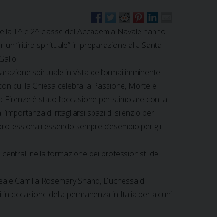
i della 1^ e 2^ classe dell’Accademia Navale hanno
r un “ritiro spirituale” in preparazione alla Santa
Gallo.
razione spirituale in vista dell’ormai imminente
 con cui la Chiesa celebra la Passione, Morte e
ro a Firenze è stato l’occasione per stimolare con la
l’importanza di ritagliarsi spazi di silenzio per
de professionali essendo sempre d’esempio per gli
 centrali nella formazione dei professionisti del
a Reale Camilla Rosemary Shand, Duchessa di
izi in occasione della permanenza in Italia per alcuni