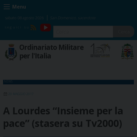
Skip
Menu
to
content
sabato 08 agosto 2026
San Domenico, sacerdote
YouTube
RSS
Cerca
Ordinariato Militare
per l'Italia
NEWS
20 MAGGIO 2017
A Lourdes “Insieme per la
pace” (stasera su Tv2000)