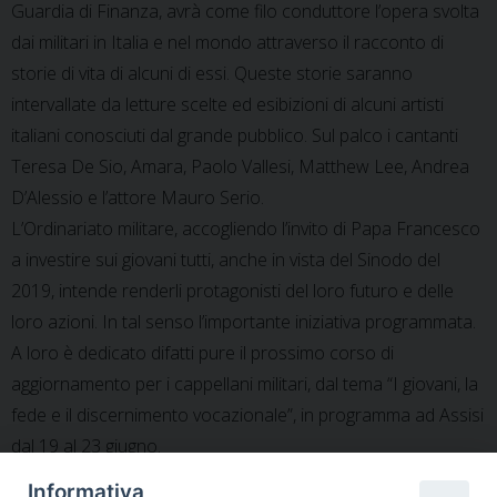
Guardia di Finanza, avrà come filo conduttore l’opera svolta
dai militari in Italia e nel mondo attraverso il racconto di
storie di vita di alcuni di essi. Queste storie saranno
intervallate da letture scelte ed esibizioni di alcuni artisti
italiani conosciuti dal grande pubblico. Sul palco i cantanti
Teresa De Sio, Amara, Paolo Vallesi, Matthew Lee, Andrea
D’Alessio e l’attore Mauro Serio.
L’Ordinariato militare, accogliendo l’invito di Papa Francesco
a investire sui giovani tutti, anche in vista del Sinodo del
2019, intende renderli protagonisti del loro futuro e delle
loro azioni. In tal senso l’importante iniziativa programmata.
A loro è dedicato difatti pure il prossimo corso di
aggiornamento per i cappellani militari, dal tema “I giovani, la
fede e il discernimento vocazionale”, in programma ad Assisi
dal 19 al 23 giugno.
Informativa