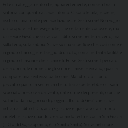
Ed è un atteggiamento che, apparentemente, non sembra in
sintonia con quanto accade intorno. Ci sono le urla, le pietre, il
rischio di una morte per lapidazione… e Gesù scrive! Non voglio
qui proporvi letture esegetiche, che certamente conoscete, ma
osservare Gesù che scrive con il dito: scrive per terra, certo, ma
sulla terra, sulla sabbia. Scrive su una superficie che, così come è
in grado di accogliere il segno di un dito, con altrettanta facilità è
in grado di lasciare che si cancelli. Forse Gesù scrive il peccato
della donna, le norme che gli scribi e i farisei elencano, quasi a
comporre una sentenza particolare. Ma tutto ciò – tanto il
peccato quanto la sentenza che tutti si aspetterebbero – sarà
scacciato presto via dal vento, dalle orme dei presenti, o anche
soltanto da una goccia di pioggia … Il dito di Gesù che scrive
richiama il dito di Dio; anch’Egli scrive e questa volta in modo
indelebile: scrive quando crea, quando redime con la Sua Grazia
(il Dito di Dio, sappiamo, è lo Spirito Santo). Scrive nel cuore