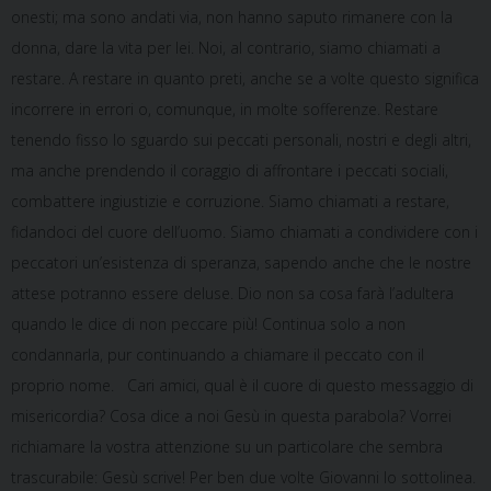
onesti; ma sono andati via, non hanno saputo rimanere con la
donna, dare la vita per lei. Noi, al contrario, siamo chiamati a
restare. A restare in quanto preti, anche se a volte questo significa
incorrere in errori o, comunque, in molte sofferenze. Restare
tenendo fisso lo sguardo sui peccati personali, nostri e degli altri,
ma anche prendendo il coraggio di affrontare i peccati sociali,
combattere ingiustizie e corruzione. Siamo chiamati a restare,
fidandoci del cuore dell’uomo. Siamo chiamati a condividere con i
peccatori un’esistenza di speranza, sapendo anche che le nostre
attese potranno essere deluse. Dio non sa cosa farà l’adultera
quando le dice di non peccare più! Continua solo a non
condannarla, pur continuando a chiamare il peccato con il
proprio nome. Cari amici, qual è il cuore di questo messaggio di
misericordia? Cosa dice a noi Gesù in questa parabola? Vorrei
richiamare la vostra attenzione su un particolare che sembra
trascurabile: Gesù scrive! Per ben due volte Giovanni lo sottolinea.