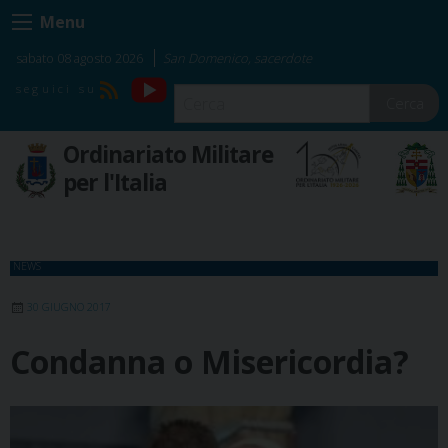
Skip
Menu
to
content
sabato 08 agosto 2026
San Domenico, sacerdote
YouTube
RSS
Cerca
Ordinariato Militare
per l'Italia
NEWS
30 GIUGNO 2017
Condanna o Misericordia?