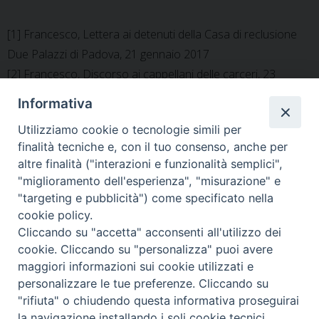
[1] Francesco, Lettera ai detenuti della Casa di reclusione
Due Palazzi di Padova, 21 gennaio 2017
[2] Francesco, Discorso ai cappellani delle carceri, 23
ottobre 2013
Informativa
Utilizziamo cookie o tecnologie simili per
finalità tecniche e, con il tuo consenso, anche per
altre finalità ("interazioni e funzionalità semplici",
«
Percorsi di pastorale
Giorni ricchi di amore e carità
"miglioramento dell'esperienza", "misurazione" e
familiare – Vademecum della
cristiana
»
"targeting e pubblicità") come specificato nella
chiesa Ordinariato Militare
cookie policy.
Cliccando su "accetta" acconsenti all'utilizzo dei
cookie. Cliccando su "personalizza" puoi avere
maggiori informazioni sui cookie utilizzati e
personalizzare le tue preferenze. Cliccando su
Ordinariato Militare per l'Italia
"rifiuta" o chiudendo questa informativa proseguirai
Salita del Grillo, 37 - 00184 Roma
la navigazione installando i soli cookie tecnici.