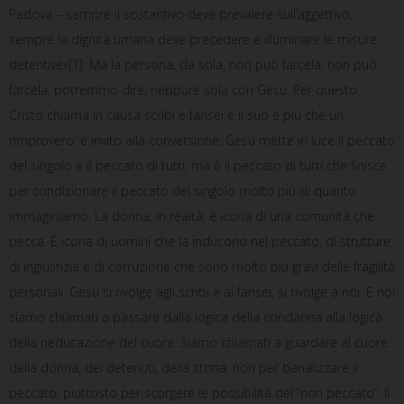
Padova – sempre il sostantivo deve prevalere sull’aggettivo,
sempre la dignità umana deve precedere e illuminare le misure
detentive»[1]. Ma la persona, da sola, non può farcela; non può
farcela, potremmo dire, neppure sola con Gesù. Per questo,
Cristo chiama in causa scribi e farisei e il suo è più che un
rimprovero: è invito alla conversione. Gesù mette in luce il peccato
del singolo e il peccato di tutti; ma è il peccato di tutti che finisce
per condizionare il peccato del singolo molto più di quanto
immaginiamo. La donna, in realtà, è icona di una comunità che
pecca. È icona di uomini che la inducono nel peccato, di strutture
di ingiustizia e di corruzione che sono molto più gravi delle fragilità
personali. Gesù si rivolge agli scribi e ai farisei, si rivolge a noi. E noi
siamo chiamati a passare dalla logica della condanna alla logica
della rieducazione del cuore. Siamo chiamati a guardare al cuore
della donna, dei detenuti, della storia, non per banalizzare il
peccato, piuttosto per scorgere le possibilità del “non peccato”. Il