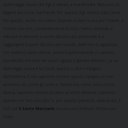
quella legge nuova che Egli è venuto a manifestare. Nessuno sa
leggere ancora le Sue Parole. Per questo, Egli morirà sulla Croce.
Per questo, anche noi siamo chiamati a dare la vita per i fratelli, a
restare con loro, condividendone le croci. Siamo chiamati a
educare le persone a uscire dal peccato personale e a
raggiungere il cuore del peccato sociale, delle reti di ingiustizia,
che mietono tante vittime, anche trasformandole in carnefici,
soprattutto tra tanti dei vostri ragazzi e giovani detenuti. La via
della legge nuova è la Croce, questo ci dice il Vangelo
dell’adultera. E noi sapremo scrivere questo Vangelo se non
andremo via, come gli scribi e i farisei ma, come Gesù con la
donna, sapremo restare accanto ai nostri detenuti, sapremo
sperare nel “non peccato” e, per questa speranza, dare la vita. E
così sia!
X
Santo Marcianò
Arcivescovo Ordinario Militare per
l’Italia