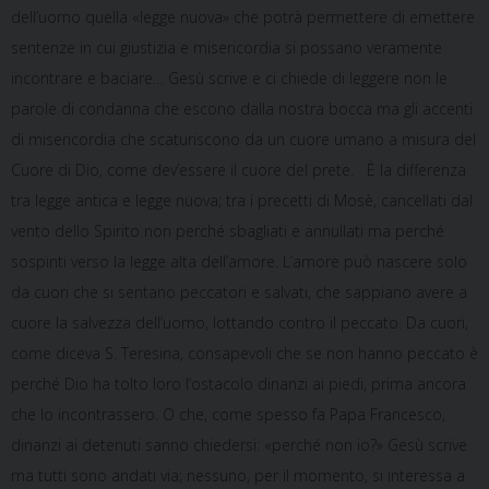
dell’uomo quella «legge nuova» che potrà permettere di emettere
sentenze in cui giustizia e misericordia si possano veramente
incontrare e baciare… Gesù scrive e ci chiede di leggere non le
parole di condanna che escono dalla nostra bocca ma gli accenti
di misericordia che scaturiscono da un cuore umano a misura del
Cuore di Dio, come dev’essere il cuore del prete. È la differenza
tra legge antica e legge nuova; tra i precetti di Mosè, cancellati dal
vento dello Spirito non perché sbagliati e annullati ma perché
sospinti verso la legge alta dell’amore. L’amore può nascere solo
da cuori che si sentano peccatori e salvati, che sappiano avere a
cuore la salvezza dell’uomo, lottando contro il peccato. Da cuori,
come diceva S. Teresina, consapevoli che se non hanno peccato è
perché Dio ha tolto loro l’ostacolo dinanzi ai piedi, prima ancora
che lo incontrassero. O che, come spesso fa Papa Francesco,
dinanzi ai detenuti sanno chiedersi: «perché non io?» Gesù scrive
ma tutti sono andati via; nessuno, per il momento, si interessa a