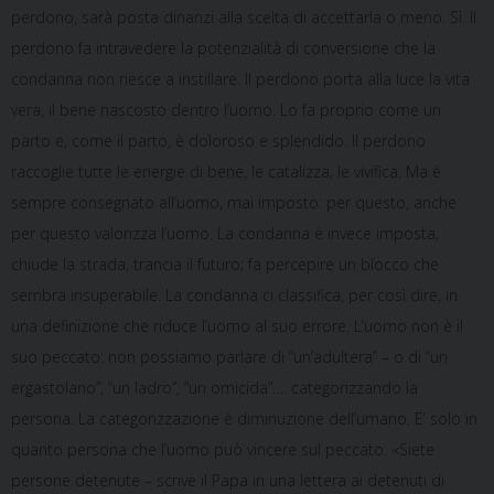
perdono, sarà posta dinanzi alla scelta di accettarla o meno. Sì. Il
perdono fa intravedere la potenzialità di conversione che la
condanna non riesce a instillare. Il perdono porta alla luce la vita
vera, il bene nascosto dentro l’uomo. Lo fa proprio come un
parto e, come il parto, è doloroso e splendido. Il perdono
raccoglie tutte le energie di bene, le catalizza, le vivifica. Ma è
sempre consegnato all’uomo, mai imposto: per questo, anche
per questo valorizza l’uomo. La condanna è invece imposta,
chiude la strada, trancia il futuro; fa percepire un blocco che
sembra insuperabile. La condanna ci classifica, per così dire, in
una definizione che riduce l’uomo al suo errore. L’uomo non è il
suo peccato: non possiamo parlare di “un’adultera” – o di “un
ergastolano”, “un ladro”, “un omicida”…. categorizzando la
persona. La categorizzazione è diminuzione dell’umano. E’ solo in
quanto persona che l’uomo può vincere sul peccato. «Siete
persone detenute – scrive il Papa in una lettera ai detenuti di