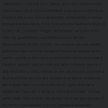
«Allora Gesù si alzò e le disse: “Donna, dove sono? Nessuno ti ha
condannata?» (Gv 8,10)
Carissimi fratelli, è una gioia essere tra voi
e potervi dire la mia stima e gratitudine, condividendo un tempo
di preghiera sulla Parola di Dio. Il versetto che meditiamo (Gv 8,10)
è tratto dal cosiddetto “Vangelo dell’adultera”, un brano molto
noto che, giustamente, rappresenta un’icona del Dio
Misericordioso. Un Dio, il nostro, che perdona i peccati mentre,
potremmo dire, revoca la condanna. Proprio al contrario di noi
uomini, quando ci affanniamo a condannare senza perdonare. Il
perdono cancella i peccati molto più della condanna, questo ci
dice Gesù! Non si tratta, tuttavia, di una cancellazione automatica;
di un buonismo, per così dire. Si tratta di un’azione complessa,
per la quale tutti – non solo il peccatore – sono chiamati a
collaborare. Il peccato è anche un affare di comunità! Da una
parte, infatti, Gesù è rivolto alla donna: «Va’ e non peccare più». È
lei che non deve peccare, è lei che, ottenuta la grazia del