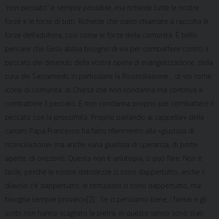
“non peccato” è sempre possibile, ma richiede tutte le nostre
forze e le forze di tutti. Richiede che siano chiamate a raccolta le
forze dell’adultera, così come le forze della comunità. È bello
pensare che Gesù abbia bisogno di voi per combattere contro il
peccato dei detenuti; della vostra opera di evangelizzazione, della
cura dei Sacramenti, in particolare la Riconciliazione… di voi come
icone di comunità, di Chiesa che non condanna ma continua a
combattere il peccato. E non condanna proprio per combattere il
peccato con la prossimità. Proprio parlando ai cappellani della
carceri, Papa Francesco ha fatto riferimento alla «giustizia di
riconciliazione» ma anche «una giustizia di speranza, di porte
aperte, di orizzonti. Questa non è un’utopia, si può fare. Non è
facile, perché le nostre debolezze ci sono dappertutto, anche il
diavolo c’è dappertutto, le tentazioni ci sono dappertutto, ma
bisogna sempre provarci»[2] Se ci pensiamo bene, i farisei e gli
scribi non hanno scagliato la pietra, in questo senso sono stati