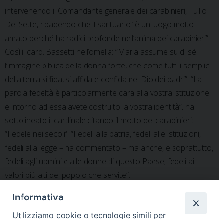
intervenendo il Comandante generale dei carabinieri, Tullio
Del Sette, ribadendo che il santuario “è un luogo molto
amato perché ha radici profonde nell’anima dei carabinieri”.
Così il card. Bassetti nell’omelia: “Maria assume su di sé
l’immagine biblica della donna forte, che come tutti i semplici
della terra si fida, si affida e confida nel Dio dei padri”. “La
parola fedeltà è particolarmente cara alla vostra istituzione
e intorno ad essa avete costruito la vostra identità”, ha
sottolineato il cardinale citando il motto dei carabinieri:
“Fedele nei secoli”. “Fedeli alla patria, fedeli alle istituzioni,
fedeli alla legge – ha commentato – ma anche, e soprattutto,
fedeli agli uomini e alle donne di questo Paese; fedeli ai
valori più alti del popolo che servite”.
Informativa
Utilizziamo cookie o tecnologie simili per