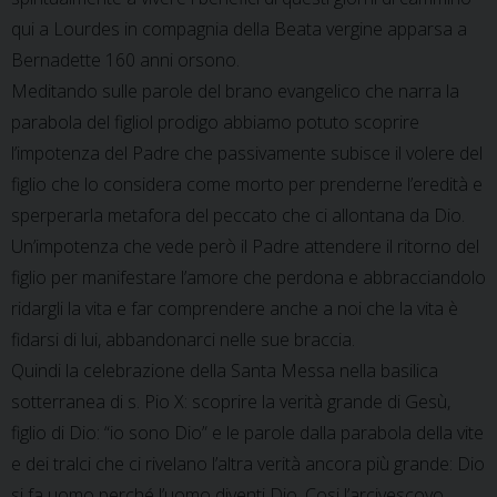
qui a Lourdes in compagnia della Beata vergine apparsa a
Bernadette 160 anni orsono.
Meditando sulle parole del brano evangelico che narra la
parabola del figliol prodigo abbiamo potuto scoprire
l’impotenza del Padre che passivamente subisce il volere del
figlio che lo considera come morto per prenderne l’eredità e
sperperarla metafora del peccato che ci allontana da Dio.
Un’impotenza che vede però il Padre attendere il ritorno del
figlio per manifestare l’amore che perdona e abbracciandolo
ridargli la vita e far comprendere anche a noi che la vita è
fidarsi di lui, abbandonarci nelle sue braccia.
Quindi la celebrazione della Santa Messa nella basilica
sotterranea di s. Pio X: scoprire la verità grande di Gesù,
figlio di Dio: “io sono Dio” e le parole dalla parabola della vite
e dei tralci che ci rivelano l’altra verità ancora più grande: Dio
si fa uomo perché l’uomo diventi Dio. Cosi l’arcivescovo