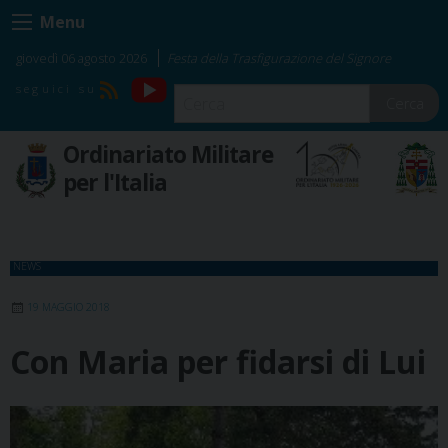
Skip
Menu
to
content
giovedì 06 agosto 2026
Festa della Trasfigurazione del Signore
YouTube
RSS
Cerca
Ordinariato Militare
per l'Italia
NEWS
19 MAGGIO 2018
Con Maria per fidarsi di Lui