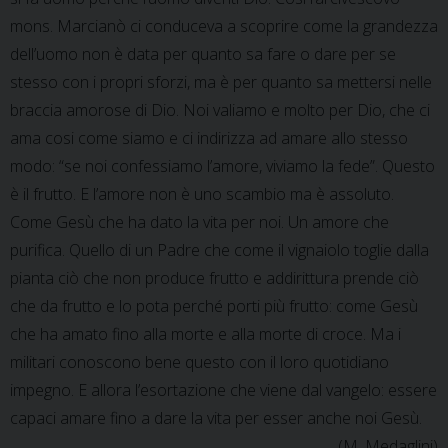
mons. Marcianò ci conduceva a scoprire come la grandezza
dell’uomo non è data per quanto sa fare o dare per se
stesso con i propri sforzi, ma è per quanto sa mettersi nelle
braccia amorose di Dio. Noi valiamo e molto per Dio, che ci
ama cosi come siamo e ci indirizza ad amare allo stesso
modo: “se noi confessiamo l’amore, viviamo la fede”. Questo
è il frutto. E l’amore non è uno scambio ma è assoluto.
Come Gesù che ha dato la vita per noi. Un amore che
purifica. Quello di un Padre che come il vignaiolo toglie dalla
pianta ciò che non produce frutto e addirittura prende ciò
che da frutto e lo pota perché porti più frutto: come Gesù
che ha amato fino alla morte e alla morte di croce. Ma i
militari conoscono bene questo con il loro quotidiano
impegno. E allora l’esortazione che viene dal vangelo: essere
capaci amare fino a dare la vita per esser anche noi Gesù.
(M. Medaglini)