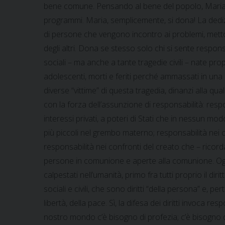
bene comune. Pensando al bene del popolo, Maria do
programmi. Maria, semplicemente, si dona! La dedizio
di persone che vengono incontro ai problemi, mettono
degli altri. Dona se stesso solo chi si sente respon
sociali – ma anche a tante tragedie civili – nate p
adolescenti, morti e feriti perché ammassati in un
diverse “vittime” di questa tragedia, dinanzi alla
con la forza dell’assunzione di responsabilità: respo
interessi privati, a poteri di Stati che in nessun modo 
più piccoli nel grembo materno; responsabilità nei c
responsabilità nei confronti del creato che – rico
persone in comunione e aperte alla comunione. Oggi r
calpestati nell’umanità, primo fra tutti proprio il diritt
sociali e civili, che sono diritti “della persona” e,
libertà, della pace. Sì, la difesa dei diritti invoca
nostro mondo c’è bisogno di profezia; c’è bisogno 