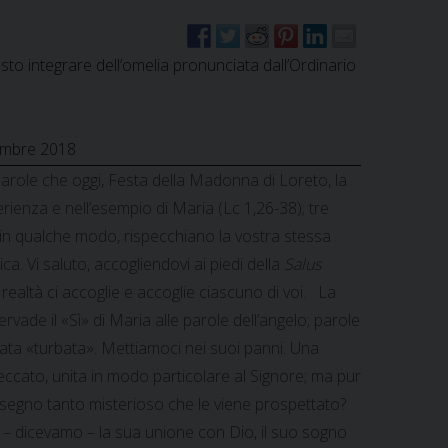
esto integrare dell’omelia pronunciata dall’Ordinario
cembre 2018
parole che oggi, Festa della Madonna di Loreto, la
erienza e nell’esempio di Maria (Lc 1,26-38); tre
 in qualche modo, rispecchiano la vostra stessa
ica. Vi saluto, accogliendovi ai piedi della
Salus
n realtà ci accoglie e accoglie ciascuno di voi.
La
vade il «Sì» di Maria alle parole dell’angelo; parole
ata «turbata». Mettiamoci nei suoi panni. Una
ccato, unita in modo particolare al Signore; ma pur
isegno tanto misterioso che le viene prospettato?
– dicevamo – la sua unione con Dio, il suo sogno