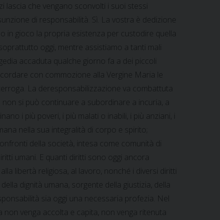
 lascia che vengano sconvolti i suoi stessi
unzione di responsabilità. Sì. La vostra è dedizione
o in gioco la propria esistenza per custodire quella
soprattutto oggi, mentre assistiamo a tanti mali
gedia accaduta qualche giorno fa a dei piccoli
 ricordare con commozione alla Vergine Maria le
interroga. La deresponsabilizzazione va combattuta
tà non si può continuare a subordinare a incuria, a
o i più poveri, i più malati o inabili, i più anziani, i
na nella sua integralità di corpo e spirito;
onfronti della società, intesa come comunità di
itti umani. E quanti diritti sono oggi ancora
alla libertà religiosa, al lavoro, nonché i diversi diritti
della dignità umana, sorgente della giustizia, della
responsabilità sia oggi una necessaria profezia. Nel
a non venga accolta e capita, non venga ritenuta