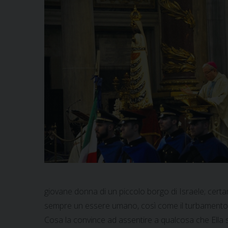
giovane donna di un piccolo borgo di Israele; cert
sempre un essere umano, così come il turbamento, i
Cosa la convince ad assentire a qualcosa che Ella