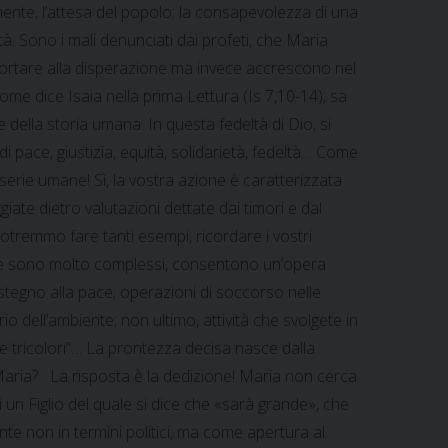
amente, l’attesa del popolo; la consapevolezza di una
tà. Sono i mali denunciati dai profeti, che Maria
portare alla disperazione ma invece accrescono nel
ome dice Isaia nella prima Lettura (Is 7,10-14); sa
 della storia umana. In questa fedeltà di Dio, si
 di pace, giustizia, equità, solidarietà, fedeltà… Come
serie umane! Sì, la vostra azione è caratterizzata
ate dietro valutazioni dettate dai timori e dal
Potremmo fare tanti esempi, ricordare i vostri
ione sono molto complessi, consentono un’opera
ostegno alla pace; operazioni di soccorso nelle
io dell’ambiente; non ultimo, attività che svolgete in
ce tricolori”… La prontezza decisa nasce dalla
 Maria? La risposta è la dedizione! Maria non cerca
i un Figlio del quale si dice che «sarà grande», che
nte non in termini politici, ma come apertura al