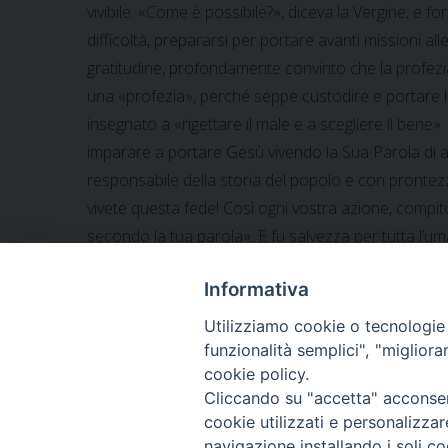
vivibile. «Come è possibile?», diceva la Vergine; e fo
difficoltà, prepararsi per portare avanti missioni alle
gratitudine, profondamente convinto che la profezia 
una «profezia», perché seppe custodire e portare l
insegnato a «rigettare il male e a scegliere il ben
imparare a portare Gesù vivendo la Sua Parola di amo
responsabile della storia del popolo e con prontez
vivete questa fede! Così ogni vostra azione, compit
secondo la tua parola». E fu salvezza per tutta l’uma
Informativa
Utilizziamo cookie o tecnologie s
funzionalità semplici", "miglior
«
Omelia dell’Ordinario Militare nella Festa di Sant
cookie policy.
Cliccando su "accetta" acconsent
cookie utilizzati e personalizza
navigazione installando i soli co