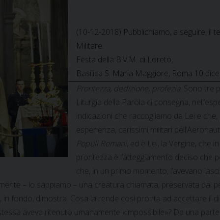
(10-12-2018) Pubblichiamo, a seguire, il t
Militare.
Festa della B.V.M. di Loreto,
Basilica S. Maria Maggiore, Roma 10 di
Prontezza, dedizione, profezia
. Sono tre 
Liturgia della Parola ci consegna, nell’esp
indicazioni che raccogliamo da Lei e che,
esperienza, carissimi militari dell’Aeronaut
Populi Romani
, ed è Lei, la Vergine, che i
prontezza è l’atteggiamento deciso che per
che, in un primo momento, l’avevano lasci
amente – lo sappiamo – una creatura chiamata, preservata dal pe
n fondo, dimostra. Cosa la rende così pronta ad accettare il d
 stessa aveva ritenuto umanamente «impossibile»? Da una parte 