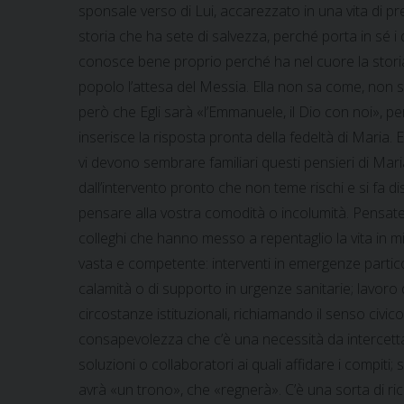
sponsale verso di Lui, accarezzato in una vita di pr
storia che ha sete di salvezza, perché porta in sé i 
conosce bene proprio perché ha nel cuore la stori
popolo l’attesa del Messia. Ella non sa come, non sa
però che Egli sarà «l’Emmanuele, il Dio con noi», per
inserisce la risposta pronta della fedeltà di Maria. E
vi devono sembrare familiari questi pensieri di Mar
dall’intervento pronto che non teme rischi e si fa d
pensare alla vostra comodità o incolumità. Pensate a
colleghi che hanno messo a repentaglio la vita in 
vasta e competente: interventi in emergenze particol
calamità o di supporto in urgenze sanitarie; lavoro d
circostanze istituzionali, richiamando il senso civi
consapevolezza che c’è una necessità da intercettar
soluzioni o collaboratori ai quali affidare i compiti
avrà «un trono», che «regnerà». C’è una sorta di ric