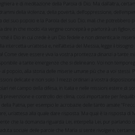
eghiera e di meditazione della Parola di Dio. Ma dall’altra, cert
drammi della violenza, della povertà, dell’oppressione, dell’empie
a del suo popolo e la Parola del suo Dio; mali che potrebbero 
 dire in che modo «la vergine concepirà e partorirà un figlio», c
ché il Dio in cui crede è un Dio fedele e non dimentica le miserie
lla intercetta un’attesa e, nell’attesa del Messia, legge il bisogno
ia! Come deve essere viva la vostra prontezza dinanzi a tante mi
isponibile a tante emergenze che si delineano. Voi non temporeggi
l popolo, alla storia delle miserie umane più che a voi stessi. 
missioni delicate e non solo. I mezzi ordinari a vostra disposiz
ari nel campo della difesa, in Italia e nelle missioni estere di s
i prevenzione e controllo del clima, così importante per l’equilibr
co della Patria, per esempio le acrobazie delle tanto amate “Frec
e, un’attesa alla quale dare risposta. Ma qual è la risposta di
; sente che la domanda riguarda Lei, interpella Lei, pur parlando d
aduta sociale delle parole che Maria si sente rivolgere, certame