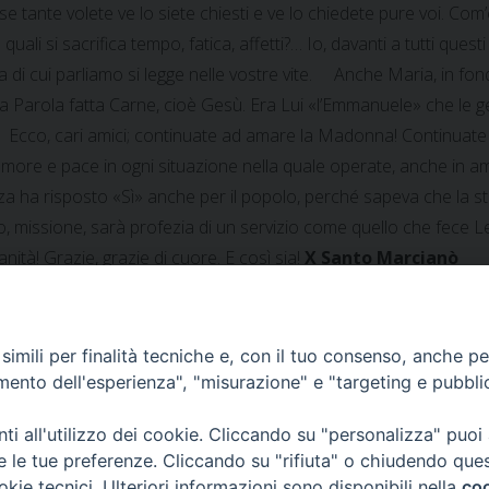
rse tante volete ve lo siete chiesti e ve lo chiedete pure voi. Com
 quali si sacrifica tempo, fatica, affetti?… Io, davanti a tutti quest
di cui parliamo si legge nelle vostre vite. Anche Maria, in fondo
a Parola fatta Carne, cioè Gesù. Era Lui «l’Emmanuele» che le 
e». Ecco, cari amici; continuate ad amare la Madonna! Continuate
re e pace in ogni situazione nella quale operate, anche in ambie
za ha risposto «Sì» anche per il popolo, perché sapeva che la st
o, missione, sarà profezia di un servizio come quello che fece L
nità! Grazie, grazie di cuore. E così sia!
X
Santo Marcianò
imili per finalità tecniche e, con il tuo consenso, anche per 
amento dell'esperienza", "misurazione" e "targeting e pubbli
a Barbara
Afghanistan
i all'utilizzo dei cookie. Cliccando su "personalizza" puoi
re le tue preferenze. Cliccando su "rifiuta" o chiudendo que
okie tecnici. Ulteriori informazioni sono disponibili nella
coo