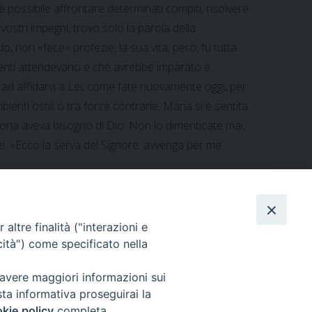
’è possibile affrontare determinati compiti, risolvere
i vostri impegni, trovo solo la parola della
, non «fece» profezie; la sua vita, però, fu tutta
genti attendevano e che avrebbe imparato e
 ad affidarvi a Lei, come fate nuovamente oggi, per
nti ostili o tra forze contrarie. Maria si è sentita
oria aveva bisogno di Dio. Non lo dimenticate mai,
ei: «Ecco la serva del Signore: avvenga per me
altre finalità ("interazioni e
cità") come specificato nella
: CIMIC, sostegno al dipartimento Sanità di Herat
»
 avere maggiori informazioni sui
sta informativa proseguirai la
kie policy
completa.