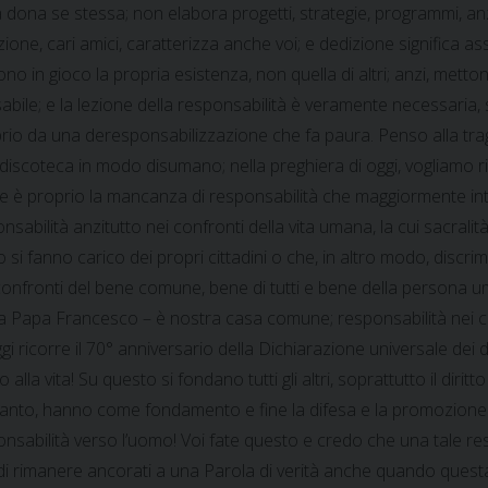
na se stessa; non elabora progetti, strategie, programmi, anzi
ne, cari amici, caratterizza anche voi; e dedizione significa ass
 in gioco la propria esistenza, non quella di altri; anzi, metton
sabile; e la lezione della responsabilità è veramente necessaria, 
roprio da una deresponsabilizzazione che fa paura. Penso alla tra
a discoteca in modo disumano; nella preghiera di oggi, vogliamo
 quale è proprio la mancanza di responsabilità che maggiormente 
nsabilità anzitutto nei confronti della vita umana, la cui sacrali
si fanno carico dei propri cittadini o che, in altro modo, discriminan
onfronti del bene comune, bene di tutti e bene della persona uma
rda Papa Francesco – è nostra casa comune; responsabilità nei c
icorre il 70° anniversario della Dichiarazione universale dei dir
o alla vita! Su questo si fondano tutti gli altri, soprattutto il diritto 
 pertanto, hanno come fondamento e fine la difesa e la promozione 
 responsabilità verso l’uomo! Voi fate questo e credo che una tale 
di rimanere ancorati a una Parola di verità anche quando quest