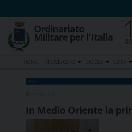
Skip
to
content
Ordinariato
Militare per l'Italia
HOME
ARCIVESCOVO
DIOCESI
CURIA
NEWS
4 MARZO 2019
In Medio Oriente la pri