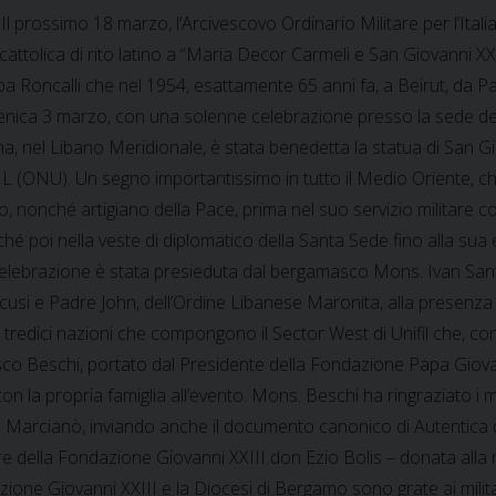
Il prossimo 18 marzo, l’Arcivescovo Ordinario Militare per l’Ita
cattolica di rito latino a “Maria Decor Carmeli e San Giovanni X
 Roncalli che nel 1954, esattamente 65 anni fa, a Beirut, da Pa
nica 3 marzo, con una solenne celebrazione presso la sede de
a, nel Libano Meridionale, è stata benedetta la statua di San Gi
(ONU). Un segno importantissimo in tutto il Medio Oriente, ch
, nonché artigiano della Pace, prima nel suo servizio militare c
hé poi nella veste di diplomatico della Santa Sede fino alla sua
celebrazione è stata presieduta dal bergamasco Mons. Ivan Sant
ncusi e Padre John, dell’Ordine Libanese Maronita, alla prese
e tredici nazioni che compongono il Sector West di Unifil che, co
o Beschi, portato dal Presidente della Fondazione Papa Giovann
la propria famiglia all’evento. Mons. Beschi ha ringraziato i mi
Santo Marcianò, inviando anche il documento canonico di Autentic
re della Fondazione Giovanni XXIII don Ezio Bolis – donata all
ione Giovanni XXIII e la Diocesi di Bergamo sono grate ai militari it