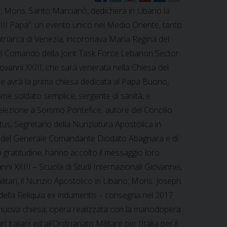
lia, Mons. Santo Marcianò, dedicherà in Libano la
XIII Papa”: un evento unico nel Medio Oriente, tanto
triarca di Venezia, incoronava Maria Regina del
l Comando della Joint Task Force Lebanon Sector
ovanni XXIII, che sarà venerata nella Chiesa del
e avrà la prima chiesa dedicata al Papa Buono,
ome soldato semplice, sergente di sanità, e
 elezione a Sommo Pontefice, autore del Concilio
us, Segretario della Nunziatura Apostolica in
nza del Generale Comandante Diodato Abagnara e di
n gratitudine, hanno accolto il messaggio loro
i XXIII – Scuola di Studi Internazionali Giovannei,
litari, il Nunzio Apostolico in Libano, Mons. Joseph
a della Reliquia ex indumentis – consegna nel 2017
a nuova chiesa, opera realizzata con la manodopera
aliani ed all’Ordinariato Militare per l’Italia per il