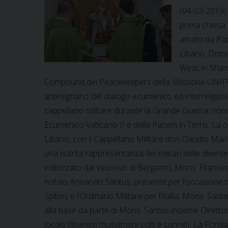
(04-03-2019) 
prima chiesa 
amato da Papa
Libano. Dome
West, in Sham
Compound dei Peacekeepers della Missione UNIFIL 
antesignano del dialogo ecumenico ed interreligioso
cappellano militare durante la Grande Guerra, nonc
Ecumenico Vaticano II e della Pacem in Terris. La 
Libano, con il Cappellano Militare don Claudio Ma
una nutrita rappresentanza dei militari delle divers
indirizzato dal Vescovo di Bergamo, Mons. Francesc
notaio Armando Santus, presente per l’occasione con 
Spiteri, e l’Ordinario Militare per l’Italia, Mons. 
alla base da parte di Mons. Santus insieme Diretto
locale (libanesi musulmani sciiti e sunniti). La Fondaz