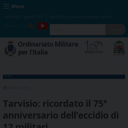
Skip
Menu
to
content
venerdì 07 agosto 2026
Santi Sisto II, papa, e compagni, martiri
YouTube
RSS
Cerca
Ordinariato Militare
per l'Italia
NEWS
26 MARZO 2019
Tarvisio: ricordato il 75°
anniversario dell’eccidio di
12 militari