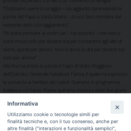
presule ha parlato, tra l’altro, di “momento di famiglia”.
“Dobbiamo avere il coraggio – ha aggiunto riprendendo le
parole del Papa a Santa Marta – di non farci mordere dal
serpente dello scoraggiamento”.
“Mi piace pensare ai vostri cari – ha asserito – che non si
sono mossi solo per dovere ma per consentire agli altri di
vivere, quindi per amore. Non si dona la vita per dovere ma
solo per amore”.
Alla fine ha preso la parola il Capo di Stato Maggiore
dell’Esercito, Generale Salvatore Farina, il quale ha espresso
la vicinanza ai familiari dei caduti. Stamane in programma
l’Udienza col Santo Padre, quindi la chiusura della due giorni
con il pranzo.
Informativa
Utilizziamo cookie o tecnologie simili per
finalità tecniche e, con il tuo consenso, anche per
altre finalità ("interazioni e funzionalità semplici",