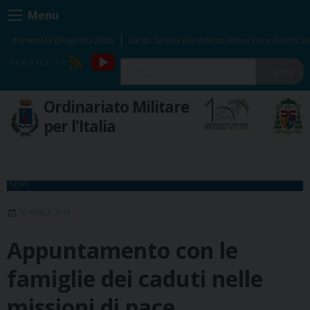
Skip
Menu
to
content
domenica 09 agosto 2026
Santa Teresa Benedetta della Croce (Edith) Ste
YouTube
RSS
Cerca
Ordinariato Militare
per l'Italia
NEWS
10 APRILE 2019
Appuntamento con le
famiglie dei caduti nelle
missioni di pace