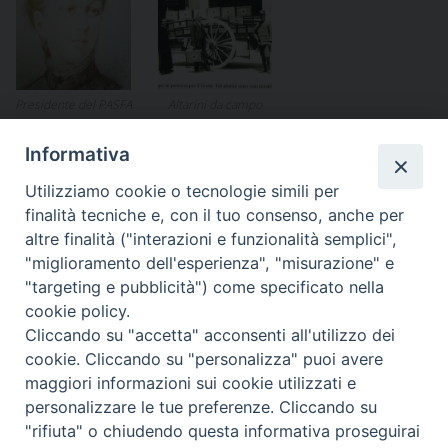
Presidente del PASFA
Altarini da campo
Informativa
Utilizziamo cookie o tecnologie simili per
finalità tecniche e, con il tuo consenso, anche per
altre finalità ("interazioni e funzionalità semplici",
«
Missione in Libano: i nostri
Le Finalità dell’Associazione
»
"miglioramento dell'esperienza", "misurazione" e
Caschi Blu celebrano la Santa
"targeting e pubblicità") come specificato nella
Pasqua
cookie policy.
Cliccando su "accetta" acconsenti all'utilizzo dei
cookie. Cliccando su "personalizza" puoi avere
maggiori informazioni sui cookie utilizzati e
personalizzare le tue preferenze. Cliccando su
Ordinariato Militare per l'Italia
"rifiuta" o chiudendo questa informativa proseguirai
Salita del Grillo, 37 - 00184 Roma