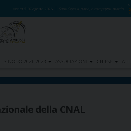
venerdì 07 agosto 2026
Santi Sisto II, papa, e compagni, martiri
SINODO 2021-2023
ASSOCIAZIONI
CHIESE
ATT
azionale della CNAL