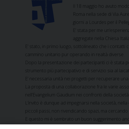
Il 18 maggio ho avuto modo 
Roma nella sede di Via Aureli
giorni a Lourdes per il Pelle
E’ stata per me un’esperien
aggregate nella Chiesa Italia
E’ stato, in primo luogo, sottolineato che i contatt
cammino unitario pur operando in realtà diverse.
Dopo la presentazione dei partecipanti ci è stata 
strumento più partecipativo e di servizio sia al laic
E’ necessaria unità nei progetti per recuperare una 
La proposta di una collaborazione fra le varie ass
nell’Evangelium Gaudium nei confronti della società 
L’invito è dunque ad impegnarsi nella società, nella
piccoli passi, non rivendicando spazi, ma cercando
E questo mi è sembrato un buon suggerimento anch