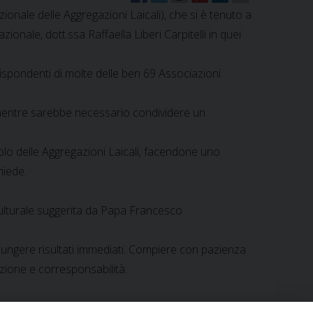
nale delle Aggregazioni Laicali), che si è tenuto a
ionale, dott.ssa Raffaella Liberi Carpitelli in quei
spondenti di molte delle ben 69 Associazioni
i, mentre sarebbe necessario condividere un
olo delle Aggregazioni Laicali, facendone uno
hiede.
culturale suggerita da Papa Francesco
ggiungere risultati immediati. Compiere con pazienza
zione e corresponsabilità.
Maria Luce Bui De Maria