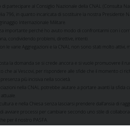
di partecipare al Consiglio Nazionale della CNAL (Consulta Nazio
a 796, in quanto incaricata di sostituire la nostra Presidente Naz
grinaggio Internazionale Militare.
za importante perché ho avuto modo di confrontarmi con i corri
na, condividendo problemi, direttive, intenti.
i con le varie Aggregazioni e la CNAL non sono stati molto attiv
posta la domanda se si crede ancora e si vuole promuovere il ru
ato che ai Vescovi, per rispondere alle sfide che il momento ci ric
presenza più incisiva nella società.
ociazioni nella CNAL potrebbe aiutare a portare avanti la sfida 
attuale.
 cultura e nella Chiesa senza lasciarsi prendere dall’ansia di ra
 di avviare processi per cambiare secondo uno stile di collabora
e per il nostro PASFA.