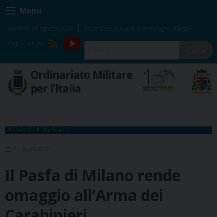
Skip
Menu
to
content
venerdì 07 agosto 2026
Santi Sisto II, papa, e compagni, martiri
YouTube
RSS
Cerca
Ordinariato Militare
per l'Italia
NOTIZIE VARIE DEL P.A.S.F.A.
9 LUGLIO 2019
Il Pasfa di Milano rende
omaggio all’Arma dei
Carabinieri