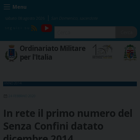
Skip
Menu
to
content
sabato 08 agosto 2026
San Domenico, sacerdote
YouTube
RSS
Cerca
Ordinariato Militare
per l'Italia
ANNO 2014
24 FEBBRAIO 2020
In rete il primo numero del
Senza Confini datato
dicembre 2014