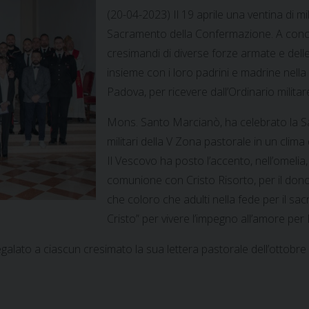
(20-04-2023) Il 19 aprile una ventina di mil
Sacramento della Confermazione. A conclu
cresimandi di diverse forze armate e delle 
insieme con i loro padrini e madrine nell
Padova, per ricevere dall’Ordinario militar
Mons. Santo Marcianò, ha celebrato la S
militari della V Zona pastorale in un clima 
Il Vescovo ha posto l’accento, nell’omelia,
comunione con Cristo Risorto, per il dono
che coloro che adulti nella fede per il sa
Cristo” per vivere l’impegno all’amore per 
 regalato a ciascun cresimato la sua lettera pastorale dell’ottobre