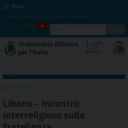
Skip
Menu
to
content
sabato 08 agosto 2026
San Domenico, sacerdote
YouTube
RSS
Cerca
Ordinariato Militare
per l'Italia
INIZIATIVE
20 MAGGIO 2023
Libano – Incontro
interreligioso sulla
fratellanza