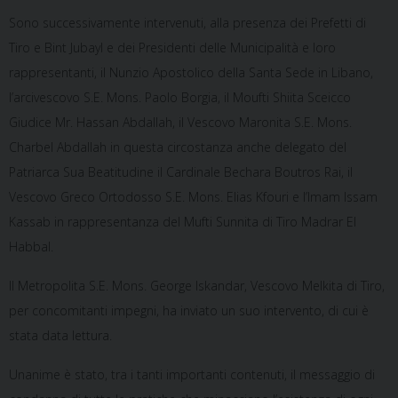
Sono successivamente intervenuti, alla presenza dei Prefetti di
Tiro e Bint Jubayl e dei Presidenti delle Municipalità e loro
rappresentanti, il Nunzio Apostolico della Santa Sede in Libano,
l’arcivescovo S.E. Mons. Paolo Borgia, il Moufti Shiita Sceicco
Giudice Mr. Hassan Abdallah, il Vescovo Maronita S.E. Mons.
Charbel Abdallah in questa circostanza anche delegato del
Patriarca Sua Beatitudine il Cardinale Bechara Boutros Rai, il
Vescovo Greco Ortodosso S.E. Mons. Elias Kfouri e l’Imam Issam
Kassab in rappresentanza del Mufti Sunnita di Tiro Madrar El
Habbal.
Il Metropolita S.E. Mons. George Iskandar, Vescovo Melkita di Tiro,
per concomitanti impegni, ha inviato un suo intervento, di cui è
stata data lettura.
Unanime è stato, tra i tanti importanti contenuti, il messaggio di