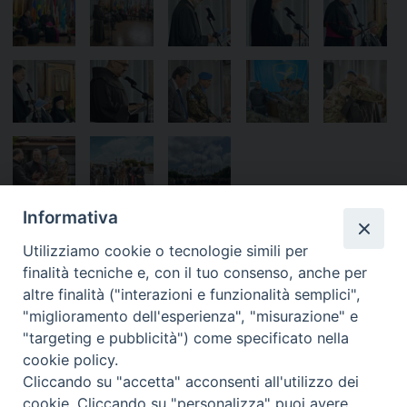
Informativa
Utilizziamo cookie o tecnologie simili per
finalità tecniche e, con il tuo consenso, anche per
altre finalità ("interazioni e funzionalità semplici",
«
Giornata del Personale
Il 75° di sacerdozio di mons.
"miglioramento dell'esperienza", "misurazione" e
Civile della Difesa – Gli auguri
Bonicelli
»
"targeting e pubblicità") come specificato nella
del Ministro e dell’Ordinario
cookie policy.
Cliccando su "accetta" acconsenti all'utilizzo dei
cookie. Cliccando su "personalizza" puoi avere