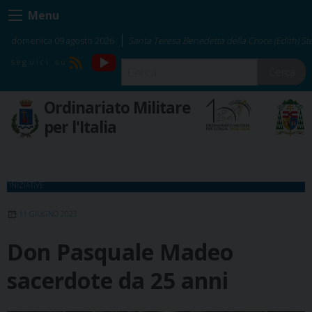
Skip
Menu
to
content
domenica 09 agosto 2026
Santa Teresa Benedetta della Croce (Edith) Ste
YouTube
RSS
Cerca
Ordinariato Militare
per l'Italia
INIZIATIVE
11 GIUGNO 2023
Don Pasquale Madeo
sacerdote da 25 anni