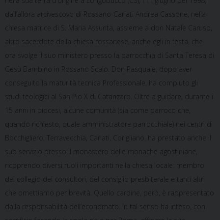
nella sua terra d’origine a Longobucco (CS), l’11 giugno del 1998,
dall’allora arcivescovo di Rossano-Cariati Andrea Cassone, nella
chiesa matrice di S. Maria Assunta, assieme a don Natale Caruso,
altro sacerdote della chiesa rossanese, anche egli in festa, che
ora svolge il suo ministero presso la parrocchia di Santa Teresa di
Gesù Bambino in Rossano Scalo. Don Pasquale, dopo aver
conseguito la maturità tecnica Professionale, ha compiuto gli
studi teologici al San Pio X di Catanzaro. Oltre a guidare, durante i
15 anni in diocesi, alcune comunità (sia come parroco che,
quando richiesto, quale amministratore parrocchiale) nei centri di
Bocchigliero, Terravecchia, Cariati, Corigliano, ha prestato anche il
suo servizio presso il monastero delle monache agostiniane,
ricoprendo diversi ruoli importanti nella chiesa locale: membro
del collegio dei consultori, del consiglio presbiterale e tanti altri
che omettiamo per brevità. Quello cardine, però, è rappresentato
dalla responsabilità dell’economato. In tal senso ha inteso, con