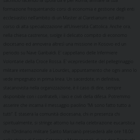
sacrificio facendo la spola da e per Roma, affinare la sua
formazione frequentando corsi di economia e gestione degli enti
ecclesiastici nell’ambito di un Master al Claretianum ed altro
corso di alta specializzazione all’Università Cattolica. Anche ora,
nella chiesa castrense, svolge il delicato compito di economo
diocesano ed annovera altresì una missione in Kosovo ed un
periodo su Nave Garibaldi. E’ cappellano delle Infermiere
Volontarie della Croce Rossa. E’ vicepresidente del pellegrinaggio
militare internazionale a Lourdes, appuntamento che ogni anno lo
vede impegnato in prima linea. Un sacerdote, in definitiva,
stacanovista nella organizzazione, è il caso di dire, sempre
disponibile con i confratelli, i laici e civili della difesa. Potremmo
asserire che incarna il messaggio paolino “Mi sono fatto tutto a
tutti”. E stasera la comunità diocesana, chi in presenza chi
spiritualmente, si stringe attorno lui nella celebrazione eucaristica
che l’Ordinario militare Santo Marcianò presiederà alle ore 18.00