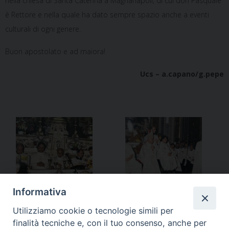
nella chiesa di Santa Caterina a Magnanapoli, di cui don​ Pasquale
è Rettore e nella quale ha dato sempre spazio anche a eventi
culturali di ogni genere.
Buon apostolato e ad maiora!
Ucs – a.capano/g.pepe
Informativa
Utilizziamo cookie o tecnologie simili per
finalità tecniche e, con il tuo consenso, anche per