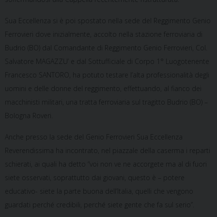
Sua Eccellenza si è poi spostato nella sede del Reggimento Genio
Ferrovieri dove inizialmente, accolto nella stazione ferroviaria di
Budrio (BO) dal Comandante di Reggimento Genio Ferrovieri, Col.
Salvatore MAGAZZU’ e dal Sottufficiale di Corpo 1° Luogotenente
Francesco SANTORO, ha potuto testare l’alta professionalità degli
uomini e delle donne del reggimento, effettuando, al fianco dei
macchinisti militari, una tratta ferroviaria sul tragitto Budrio (BO) –
Bologna Roveri.
Anche presso la sede del Genio Ferrovieri Sua Eccellenza
Reverendissima ha incontrato, nel piazzale della caserma i reparti
schierati, ai quali ha detto “voi non ve ne accorgete ma al di fuori
siete osservati, soprattutto dai giovani, questo è – potere
educativo- siete la parte buona dell’Italia, quelli che vengono
guardati perché credibili, perché siete gente che fa sul serio”.