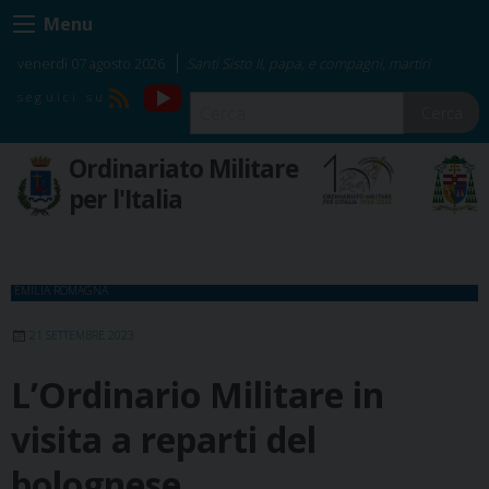
Skip
Menu
to
content
venerdì 07 agosto 2026
Santi Sisto II, papa, e compagni, martiri
YouTube
RSS
Cerca
Ordinariato Militare
per l'Italia
EMILIA ROMAGNA
21 SETTEMBRE 2023
L’Ordinario Militare in
visita a reparti del
bolognese