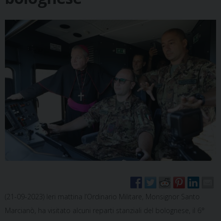
(21-09-2023) Ieri mattina l’Ordinario Militare, Monsignor Santo
Marcianò, ha visitato alcuni reparti stanziali del bolognese, il 6°