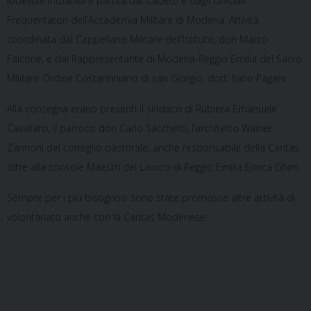
lodevole iniziativa è partita dai Cadetti e dagli Ufficiali
Frequentatori dell’Accademia Militare di Modena. Attività
coordinata dal Cappellano Militare dell’Istituto, don Marco
Falcone, e dal Rappresentante di Modena-Reggio Emilia del Sacro
Militare Ordine Costantiniano di san Giorgio, dott. Ilario Pagani.
Alla consegna erano presenti il sindaco di Rubiera Emanuele
Cavallaro, il parroco don Carlo Sacchetti, l’architetto Wainer
Zannoni del consiglio pastorale, anche responsabile della Caritas,
oltre alla console Maestri del Lavoro di Reggio Emilia Enrica Ghirri.
Sempre per i più bisognosi sono state promosse altre attività di
volontariato anche con la Caritas Modenese.