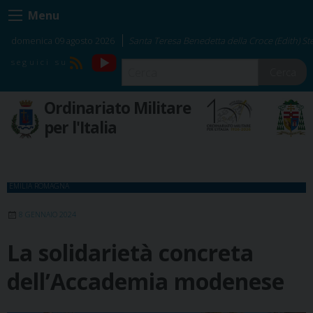
Skip
Menu
to
content
domenica 09 agosto 2026
Santa Teresa Benedetta della Croce (Edith) Ste
YouTube
RSS
Cerca
Ordinariato Militare
per l'Italia
EMILIA ROMAGNA
8 GENNAIO 2024
La solidarietà concreta
dell’Accademia modenese