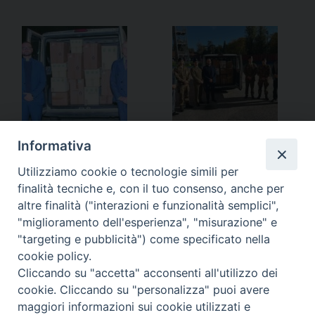
Informativa
Utilizziamo cookie o tecnologie simili per
finalità tecniche e, con il tuo consenso, anche per
altre finalità ("interazioni e funzionalità semplici",
«
Dall’Accademia di Modena…
La vicinanza del Pasfa al
"miglioramento dell'esperienza", "misurazione" e
contingente in Bulgaria-
"targeting e pubblicità") come specificato nella
Ungheria
»
cookie policy.
Cliccando su "accetta" acconsenti all'utilizzo dei
cookie. Cliccando su "personalizza" puoi avere
maggiori informazioni sui cookie utilizzati e