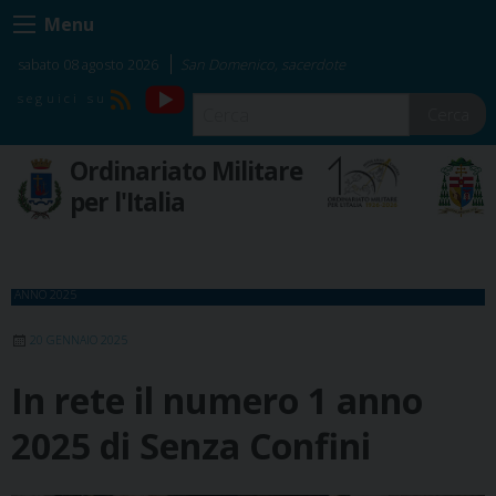
Skip
Menu
to
content
sabato 08 agosto 2026
San Domenico, sacerdote
YouTube
RSS
Cerca
Ordinariato Militare
per l'Italia
ANNO 2025
20 GENNAIO 2025
In rete il numero 1 anno
2025 di Senza Confini