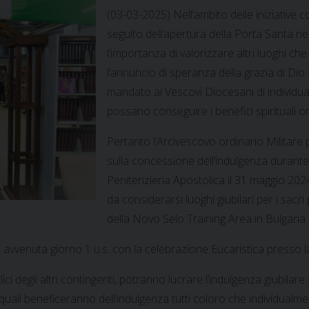
(03-03-2025) Nell’ambito delle iniziative c
seguito dell’apertura della Porta Santa nel
l’importanza di valorizzare altri luoghi c
l’annuncio di speranza della grazia di Dio 
mandato ai Vescovi Diocesani di individuare
possano conseguire i benefici spirituali ori
Pertanto l’Arcivescovo ordinario Militare 
sulla concessione dell’indulgenza durante 
Penitenzieria Apostolica il 31 maggio 2024
da considerarsi luoghi giubilari per i sacri p
della Novo Selo Training Area in Bulgaria
è avvenuta giorno 1 u.s. con la celebrazione Eucaristica presso 
ttolici degli altri contingenti, potranno lucrare l’indulgenza giubila
uali beneficeranno dell’indulgenza tutti coloro che individualmen