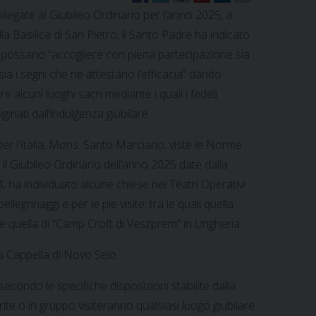
ollegate al Giubileo Ordinario per l’anno 2025, a
la Basilica di San Pietro, il Santo Padre ha indicato
he possano “accogliere con piena partecipazione sia
sia i segni che ne attestano l’efficacia” dando
 alcuni luoghi sacri mediante i quali i fedeli
ginati dall’indulgenza giubilare.
per l’Italia, Mons. Santo Marciano, viste le Norme
il Giubileo Ordinario dell’anno 2025 date dalla
, ha individuato alcune chiese nei Teatri Operativi
ellegrinaggi e per le pie visite, tra le quali quella
 e quella di “Camp Croft di Veszprem” in Ungheria.
la Cappella di Novo Selo.
re secondo le specifiche disposizioni stabilite dalla
te o in gruppo visiteranno qualsiasi luogo giubilare