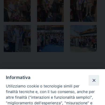
Informativa
Utilizziamo cookie o tecnologie simili per
finalità tecniche e, con il tuo consenso, anche per
altre finalità ("interazioni e funzionalità semplici",
«
Granatieri di Sardegna in
L’Ordinario a Firenze – Lo
"miglioramento dell'esperienza", "misurazione" e