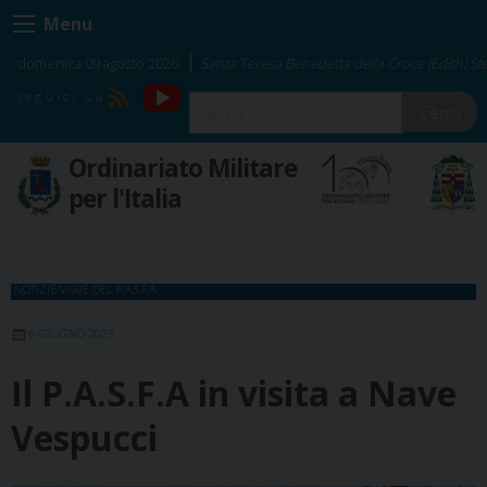
Skip
Menu
to
content
domenica 09 agosto 2026
Santa Teresa Benedetta della Croce (Edith) Ste
YouTube
RSS
Cerca
Ordinariato Militare
per l'Italia
NOTIZIE VARIE DEL P.A.S.F.A.
6 GIUGNO 2025
Il P.A.S.F.A in visita a Nave
Vespucci