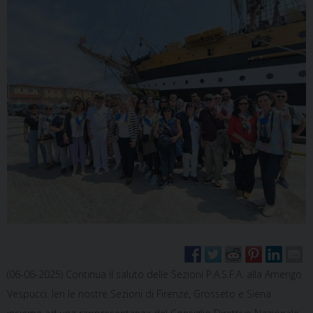
(06-06-2025) Continua il saluto delle Sezioni P.A.S.F.A. alla Amerigo
Vespucci. Ieri le nostre Sezioni di Firenze, Grosseto e Siena