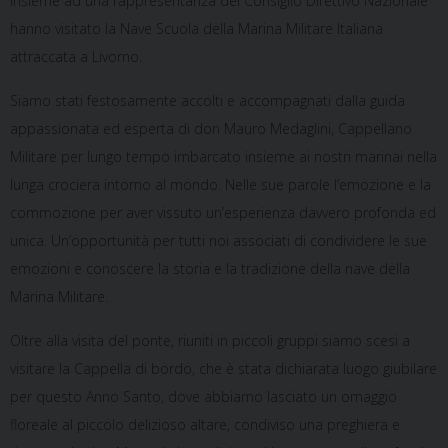
insieme ad una rappresentanza del Consiglio Direttivo Nazionale
hanno visitato la Nave Scuola della Marina Militare Italiana
attraccata a Livorno.
Siamo stati festosamente accolti e accompagnati dalla guida
appassionata ed esperta di don Mauro Medaglini, Cappellano
Militare per lungo tempo imbarcato insieme ai nostri marinai nella
lunga crociera intorno al mondo. Nelle sue parole l’emozione e la
commozione per aver vissuto un’esperienza davvero profonda ed
unica. Un’opportunità per tutti noi associati di condividere le sue
emozioni e conoscere la storia e la tradizione della nave della
Marina Militare.
Oltre alla visita del ponte, riuniti in piccoli gruppi siamo scesi a
visitare la Cappella di bordo, che è stata dichiarata luogo giubilare
per questo Anno Santo, dove abbiamo lasciato un omaggio
floreale al piccolo delizioso altare, condiviso una preghiera e