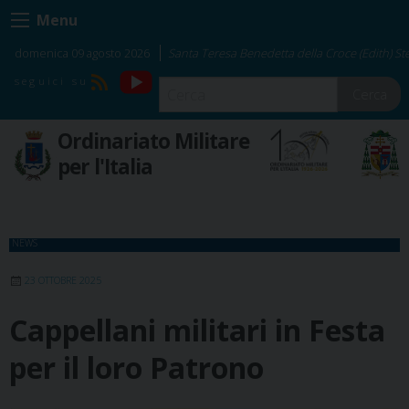
Skip
Menu
to
content
domenica 09 agosto 2026
Santa Teresa Benedetta della Croce (Edith) Ste
YouTube
RSS
Cerca
Ordinariato Militare
per l'Italia
NEWS
23 OTTOBRE 2025
Cappellani militari in Festa
per il loro Patrono