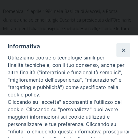
Domenica 1° aprile 1984 nella Basilica di Aracœli, a Roma,
durante una solenne liturgia Eucaristica presieduta dall’Ordinario
Militare per l’Italia, monsignor Gaetano Bonicelli, si diede lettura
della citata Lettera apostolica.
Informativa
Utilizziamo cookie o tecnologie simili per
finalità tecniche e, con il tuo consenso, anche per
altre finalità ("interazioni e funzionalità semplici",
«
Cagliari, torneo “San
L’Ordinario Militare all’evento
"miglioramento dell'esperienza", "misurazione" e
Matteo”: lo sport come valore
“Transforming Defence in a
"targeting e pubblicità") come specificato nella
di condivisione
Digital world”
»
cookie policy.
Cliccando su "accetta" acconsenti all'utilizzo dei
cookie. Cliccando su "personalizza" puoi avere
maggiori informazioni sui cookie utilizzati e
personalizzare le tue preferenze. Cliccando su
Ordinariato Militare per l'Italia
"rifiuta" o chiudendo questa informativa proseguirai
Salita del Grillo, 37 - 00184 Roma