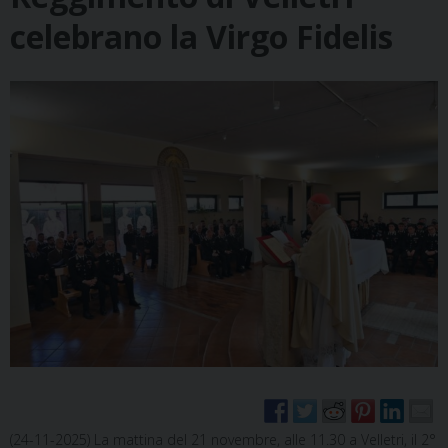
celebrano la Virgo Fidelis
(24-11-2025) La mattina del 21 novembre, alle 11.30 a Velletri, il 2°