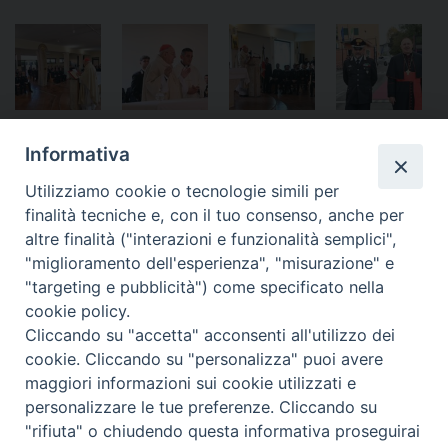
Informativa
Utilizziamo cookie o tecnologie simili per
finalità tecniche e, con il tuo consenso, anche per
«
L’Arma celebra la ‘Virgo
Modena celebra la Virgo
altre finalità ("interazioni e funzionalità semplici",
Fidelis’ alla Porziuncola
Fidelis: nel Duomo la Messa
"miglioramento dell'esperienza", "misurazione" e
presieduta da Mons.
"targeting e pubblicità") come specificato nella
Castellucci
»
cookie policy.
Cliccando su "accetta" acconsenti all'utilizzo dei
cookie. Cliccando su "personalizza" puoi avere
maggiori informazioni sui cookie utilizzati e
personalizzare le tue preferenze. Cliccando su
Ordinariato Militare per l'Italia
"rifiuta" o chiudendo questa informativa proseguirai
Salita del Grillo, 37 - 00184 Roma