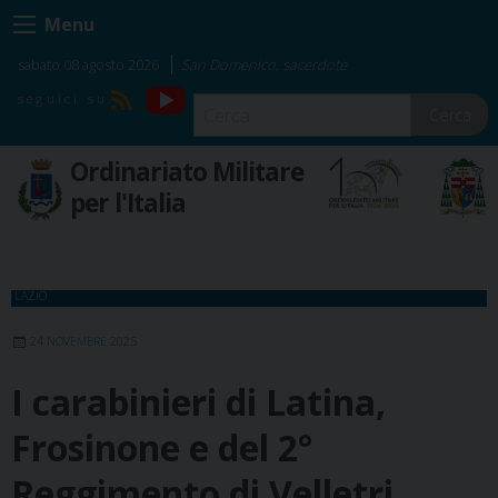
Skip
Menu
to
content
sabato 08 agosto 2026
San Domenico, sacerdote
YouTube
RSS
Cerca
Ordinariato Militare
per l'Italia
LAZIO
24 NOVEMBRE 2025
I carabinieri di Latina,
Frosinone e del 2°
Reggimento di Velletri