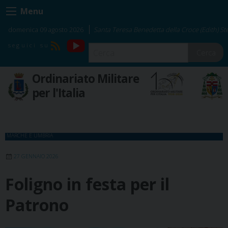
Skip
Menu
to
content
domenica 09 agosto 2026
Santa Teresa Benedetta della Croce (Edith) Ste
YouTube
RSS
Cerca
Ordinariato Militare
per l'Italia
MARCHE E UMBRIA
27 GENNAIO 2026
Foligno in festa per il
Patrono