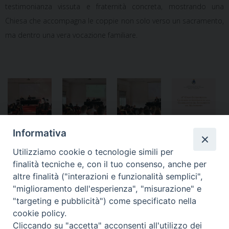
testimonianza vissuta e fraternità concreta, mostrando una
Chiesa che accompagna le coppie non solo verso un sacramento,
ma dentro una vera
vocazione familiare
.
Informativa
Utilizziamo cookie o tecnologie simili per
finalità tecniche e, con il tuo consenso, anche per
altre finalità ("interazioni e funzionalità semplici",
«
L’Ordinario Militare in Terra
Quest’anno a Lourdes come
"miglioramento dell'esperienza", "misurazione" e
Santa: la pace va costruita
“Sentinelle di pace”
»
"targeting e pubblicità") come specificato nella
senza improvvisazioni
cookie policy.
Cliccando su "accetta" acconsenti all'utilizzo dei