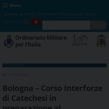
Skip
Menu
to
content
giovedì 06 agosto 2026
Festa della Trasfigurazione del Signore
YouTube
RSS
Cerca
Ordinariato Militare
per l'Italia
EMILIA ROMAGNA
11 FEBBRAIO 2026
Bologna – Corso Interforze
di Catechesi in
preparazione al