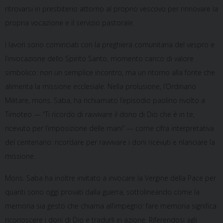
ritrovarsi in presbiterio attorno al proprio vescovo per rinnovare la
propria vocazione e il servizio pastorale.
I lavori sono cominciati con la preghiera comunitaria del vespro e
l’invocazione dello Spirito Santo, momento carico di valore
simbolico: non un semplice incontro, ma un ritorno alla fonte che
alimenta la missione ecclesiale. Nella prolusione, l’Ordinario
Militare, mons. Saba, ha richiamato l’episodio paolino rivolto a
Timoteo — “Ti ricordo di ravvivare il dono di Dio che è in te,
ricevuto per l’imposizione delle mani” — come cifra interpretativa
del centenario: ricordare per ravvivare i doni ricevuti e rilanciare la
missione.
Mons. Saba ha inoltre invitato a invocare la Vergine della Pace per
quanti sono oggi provati dalla guerra, sottolineando come la
memoria sia gesto che chiama all’impegno: fare memoria significa
riconoscere i doni di Dio e tradurli in azione. Riferendosi agli