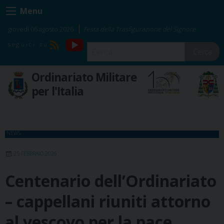
Skip
Menu
to
content
giovedì 06 agosto 2026
Festa della Trasfigurazione del Signore
YouTube
RSS
Cerca
Ordinariato Militare
per l'Italia
NEWS
25 FEBBRAIO 2026
Centenario dell’Ordinariato
– cappellani riuniti attorno
al vescovo per la pace