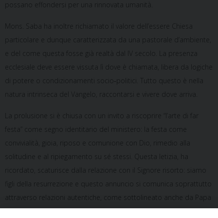
possano effondersi per una rinnovata umanità.
Mons. Saba ha inoltre richiamato il valore dell’essere Chiesa
particolare e dunque caratterizzata da una pastorale d’ambiente,
e del come questa fosse già realtà dal IV secolo. La presenza
ecclesiale deve essere vissuta lì dove è chiamata, libera da logiche
di potere o condizionamenti socio‑politici. Tutto questo è nella
natura intrinseca del Vangelo, raccontarsi e vivere dove arriva.
La prolusione si è chiusa con un invito a riscoprire “l’arte di far
festa” come segno identitario del ministero: la festa come
convivialità, gioia, riposo e comunione con Dio, rimedio alla
solitudine e al ripiegamento su sé stessi. Questa letizia, ha
ricordato, scaturisce dalla relazione con il Signore risorto: siamo
figli della resurrezione e questo annuncio si comunica soprattutto
attraverso relazioni autentiche, come sottolineato anche da Papa
Leone, vivendo come uomini e donne capaci di legami profondi.