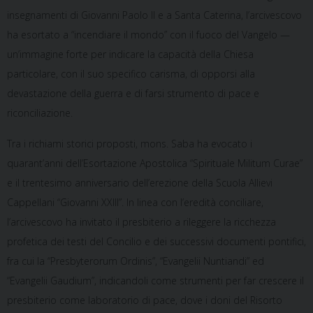
insegnamenti di Giovanni Paolo II e a Santa Caterina, l’arcivescovo
ha esortato a “incendiare il mondo” con il fuoco del Vangelo —
un’immagine forte per indicare la capacità della Chiesa
particolare, con il suo specifico carisma, di opporsi alla
devastazione della guerra e di farsi strumento di pace e
riconciliazione.
Tra i richiami storici proposti, mons. Saba ha evocato i
quarant’anni dell’Esortazione Apostolica “Spirituale Militum Curae”
e il trentesimo anniversario dell’erezione della Scuola Allievi
Cappellani “Giovanni XXIII”. In linea con l’eredità conciliare,
l’arcivescovo ha invitato il presbiterio a rileggere la ricchezza
profetica dei testi del Concilio e dei successivi documenti pontifici,
fra cui la “Presbyterorum Ordinis”, “Evangelii Nuntiandi” ed
“Evangelii Gaudium”, indicandoli come strumenti per far crescere il
presbiterio come laboratorio di pace, dove i doni del Risorto