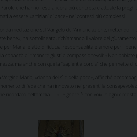
». Parole che hanno reso ancora più concreta e attuale la preghi
ati a essere «artigiani di pace» nei contesti più complessi.
da meditazione sul Vangelo dell’Annunciazione, mettendo in paral
te bene», ha sottolineato, richiamando il valore del giuramento 
me per Maria, è atto di fiducia, responsabilità e amore per il b
la capacità di rimanere giusti e compassionevoli: «Non abbiate p
rmezza, ma anche con quella “sapientia cordis” che permette di co
a Vergine Maria, «donna del sì e della pace», affinché accompagn
 momento di fede che ha rinnovato nei presenti la consapevolezz
e ricordato nell’omelia — «il Signore è con voi» in ogni circosta