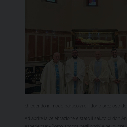
chiedendo in modo particolare il dono prezioso del
Ad aprire la celebrazione è stato il saluto di don A
esperienza: «Porto ancora negli occhi e nel cuore vo