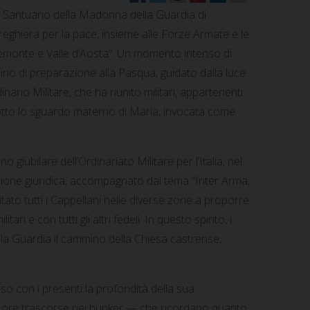
l Santuario della Madonna della Guardia di
reghiera per la pace, insieme alle Forze Armate e le
Piemonte e Valle d’Aosta”. Un momento intenso di
no di preparazione alla Pasqua, guidato dalla luce
nario Militare, che ha riunito militari, appartenenti
 sotto lo sguardo materno di Maria, invocata come
no giubilare dell’Ordinariato Militare per l’Italia, nel
tuzione giuridica, accompagnato dal tema “Inter Arma,
vitato tutti i Cappellani nelle diverse zone a proporre
ari e con tutti gli altri fedeli. In questo spirito, i
la Guardia il cammino della Chiesa castrense,
so con i presenti la profondità della sua
nghe ore trascorse nei bunker — che ricordano quanto