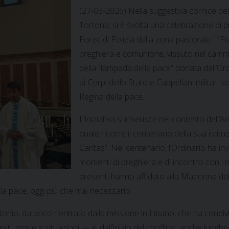
(27-03-2026) Nella suggestiva cornice de
Tortona, si è svolta una celebrazione di p
Forze di Polizia della zona pastorale I “
preghiera e comunione, vissuto nel cammi
della “lampada della pace” donata dall’Ordi
ai Corpi dello Stato e Cappellani militari
Regina della pace.
L’iniziativa si inserisce nel contesto dell’An
quale ricorre il centenario della sua isti
Caritas”. Nel centenario, l’Ordinario ha in
momenti di preghiera e di incontro con i milit
presenti hanno affidato alla Madonna del
la pace, oggi più che mai necessario.
ntonio, da poco rientrato dalla missione in Libano, che ha condivi
lti, storie e situazioni — e, dall’inizio del conflitto, anche lu