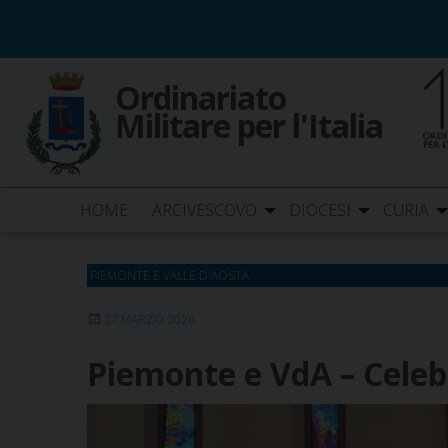
Skip
to
content
Ordinariato
Militare per l'Italia
HOME
ARCIVESCOVO
DIOCESI
CURIA
PIEMONTE E VALLE D'AOSTA
27 MARZO 2026
Piemonte e VdA – Celebr