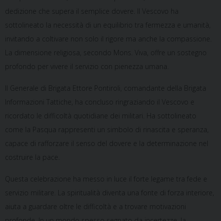
dedizione che supera il semplice dovere. Il Vescovo ha
sottolineato la necessità di un equilibrio tra fermezza e umanità,
invitando a coltivare non solo il rigore ma anche la compassione.
La dimensione religiosa, secondo Mons. Viva, offre un sostegno
profondo per vivere il servizio con pienezza umana.
Il Generale di Brigata Ettore Pontiroli, comandante della Brigata
Informazioni Tattiche, ha concluso ringraziando il Vescovo e
ricordato le difficoltà quotidiane dei militari. Ha sottolineato
come la Pasqua rappresenti un simbolo di rinascita e speranza,
capace di rafforzare il senso del dovere e la determinazione nel
costruire la pace.
Questa celebrazione ha messo in luce il forte legame tra fede e
servizio militare. La spiritualità diventa una fonte di forza interiore,
aiuta a guardare oltre le difficoltà e a trovare motivazioni
profonde. In un mondo spesso segnato da incertezze, la