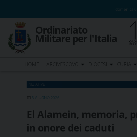
Skip
domenica 0
to
content
Ordinariato
Militare per l'Italia
HOME
ARCIVESCOVO
DIOCESI
CURIA
INIZIATIVE
5 GIUGNO 2026
El Alamein, memoria, pr
in onore dei caduti