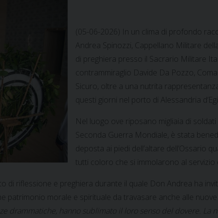
(05-06-2026) In un clima di profondo racc
Andrea Spinozzi, Cappellano Militare dell
di preghiera presso il Sacrario Militare Ita
contrammiraglio Davide Da Pozzo, Coman
Sicuro, oltre a una nutrita rappresentan
questi giorni nel porto di Alessandria d’Egi
Nel luogo ove riposano migliaia di soldati 
Seconda Guerra Mondiale, è stata bened
deposta ai piedi dell’altare dell’Ossario 
tutti coloro che si immolarono al servizio 
 di riflessione e preghiera durante il quale Don Andrea ha invit
 patrimonio morale e spirituale da travasare anche alle nuove 
tanze drammatiche, hanno sublimato il loro senso del dovere. La no