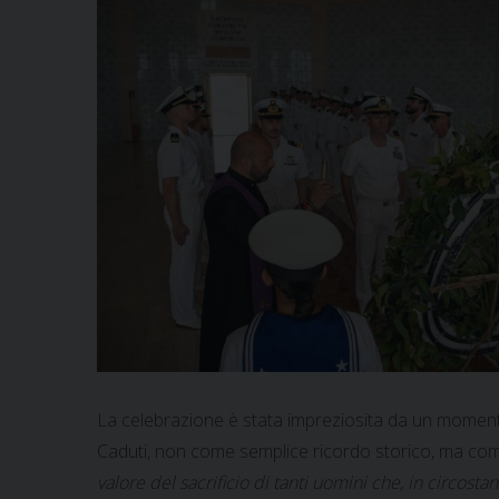
La celebrazione è stata impreziosita da un momento
Caduti, non come semplice ricordo storico, ma come
valore del sacrificio di tanti uomini che, in circos