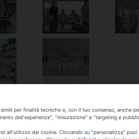
imili per finalità tecniche e, con il tuo consenso, anche per 
amento dell'esperienza", "misurazione" e "targeting e pubbli
 Domini
i all'utilizzo dei cookie. Cliccando su "personalizza" puoi