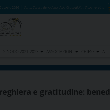
9 agosto 2026
Santa Teresa Benedetta della Croce (Edith) Stein, vergine
SINODO 2021-2023
ASSOCIAZIONI
CHIESE
ATT
eghiera e gratitudine: benede