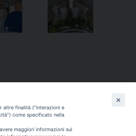
altre finalità ("interazioni e
cità") come specificato nella
Un cordiale incontro con l’Arcivescovo di Palermo
»
 avere maggiori informazioni sui