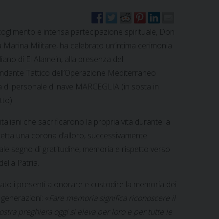
oglimento e intensa partecipazione spirituale, Don
a Marina Militare, ha celebrato un’intima cerimonia
liano di El Alamein, alla presenza del
dante Tattico dell’Operazione Mediterraneo
za di personale di nave MARCEGLIA (in sosta in
tto).
italiani che sacrificarono la propria vita durante la
etta una corona d’alloro, successivamente
quale segno di gratitudine, memoria e rispetto verso
della Patria.
ato i presenti a onorare e custodire la memoria dei
generazioni: «
Fare memoria significa riconoscere il
stra preghiera oggi si eleva per loro e per tutte le