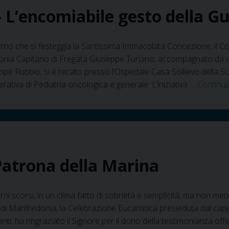
atto
 L’encomiabile gesto della Gu
di
carit
rno che si festeggia la Santissima Immacolata Concezione, il C
onia Capitano di Fregata Giuseppe Turiano, accompagnato da un
ppe Rubbio, si è recato presso l’Ospedale Casa Sollievo della So
erativa di Pediatria oncologica e generale. L’iniziativa …
Continua
atrona della Marina
ni scorsi, in un clima fatto di sobrietà e semplicità, ma non meno
 di Manfredonia, la Celebrazione Eucaristica presieduta dal capp
senti, ha ringraziato il Signore per il dono della testimonianza of