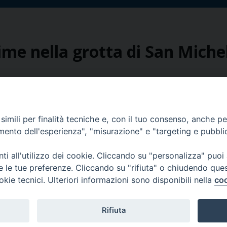
del
Santo
Patrono
in
ime nella grotta di San Mich
Puglia
lima di intensa preghiera, di profondo raccoglimento e di gioiosa
to Ordinario Militare per l’Italia, martedì 28 settembre nella gr
el Sacramento della Confermazione a dieci ragazzi. Di questi giov
Celebrazione
uattro al …
Continua a leggere
»
imili per finalità tecniche e, con il tuo consenso, anche per 
delle
amento dell'esperienza", "misurazione" e "targeting e pubbli
Cresime
i all'utilizzo dei cookie. Cliccando su "personalizza" puoi
nella
12
13
Pagina successiva »
re le tue preferenze. Cliccando su "rifiuta" o chiudendo que
grotta
okie tecnici. Ulteriori informazioni sono disponibili nella
coo
di
San
Michele
Rifiuta
Arcangelo