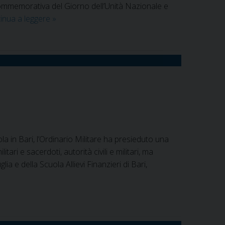
 commemorativa del Giorno dell’Unità Nazionale e
La
inua a leggere
»
celebrazione
del
4
novembre
a
Bari
a in Bari, l’Ordinario Militare ha presieduto una
ari e sacerdoti, autorità civili e militari, ma
ia e della Scuola Allievi Finanzieri di Bari,