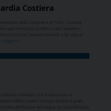
ardia Costiera
à
omandante della Capitaneria di Porto – Guardia
a rappresentanza di militari e dal Cappellano
fferenza di San Giovanni Rotondo a far visita ai
San
 a leggere
»
Giovanni
Rotondo
–
L’encomiabile
gesto
della
Guardia
Costiera
 intenso e familiare, si è svolta presso la
ellano militare, padre Giuseppe Rubbio, il quale
ferta, fino all’effusione del sangue, da Santa Barbara,