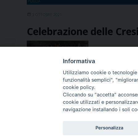
PUGLIA
3 OTTOBRE 2021
Celebrazione delle Cres
(03-10-2021) In un c
Covid, il nostro ama
Informativa
(FG), ha fatto dono d
Amendola, mentre q
Utilizziamo cookie o tecnologie s
funzionalità semplici", "miglior
cookie policy.
Cliccando su "accetta" acconsent
« Pagina precedente
1
...
8
9
10
11
cookie utilizzati e personalizza
navigazione installando i soli co
Personalizza