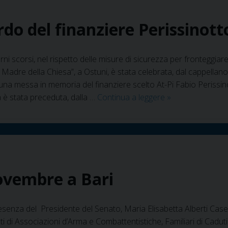
a
Foggia
rdo del finanziere Perissinott
rni scorsi, nel rispetto delle misure di sicurezza per fronteggia
Madre della Chiesa”, a Ostuni, è stata celebrata, dal cappellan
a messa in memoria del finanziere scelto At-Pi Fabio Perissinotto
Ostuni
a è stata preceduta, dalla …
Continua a leggere
»
–
Messa
nel
ricordo
del
finanziere
novembre a Bari
Perissinotto
senza del Presidente del Senato, Maria Elisabetta Alberti Casellati,
ti di Associazioni d’Arma e Combattentistiche, Familiari di Cadu