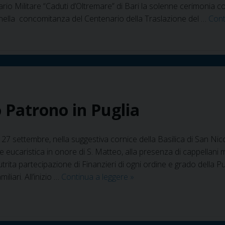
rario Militare “Caduti d’Oltremare” di Bari la solenne cerimonia
 nella concomitanza del Centenario della Traslazione del …
Cont
o Patrono in Puglia
7 settembre, nella suggestiva cornice della Basilica di San Nicol
eucaristica in onore di S. Matteo, alla presenza di cappellani milit
trita partecipazione di Finanzieri di ogni ordine e grado della Pugl
Gdf
iliari. All’inizio …
Continua a leggere
»
–
La
festa