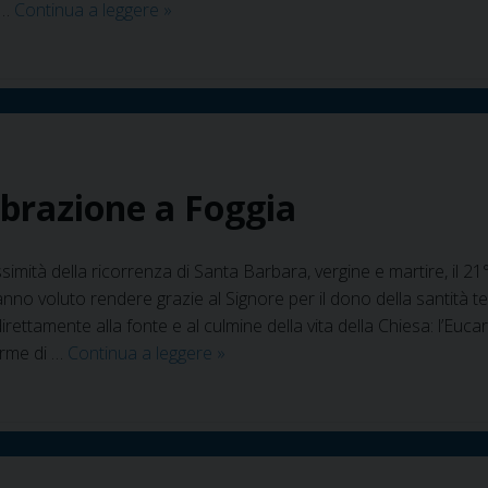
Manfredonia
 …
Continua a leggere
»
onora
la
Patrona
della
Marina
ebrazione a Foggia
imità della ricorrenza di Santa Barbara, vergine e martire, il 21°
nno voluto rendere grazie al Signore per il dono della santità te
rettamente alla fonte e al culmine della vita della Chiesa: l’Euca
Santa
orme di …
Continua a leggere
»
Barbara
–
La
celebrazione