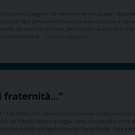
siste povertà peggiore che non avere amore da dare”. Bastereb
utta, per farci comprendere l’essenza della vocazione di ogni 
lmente alla memoria del cuore, per ricordarci quanto bene ci fa i
San
enza, la mancanza di …
Continua a leggere
»
Giovanni
Rotondo
–
La
luce
dell’amore
condiviso
i fraternità…”
con
i
piccoli
 17 dicembre 2021, attraverso una lodevole iniziativa da parte
Enti del Presidio Militare di Foggia, come consuetudine ormai da 
 non potrà celebrare dignitosamente il Santo Natale. Oltre a ben