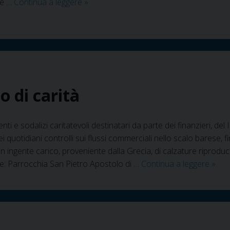
Foggia
te …
Continua a leggere
»
–
“Un
Avvento
di
fraternità…”
o di carità
nti e sodalizi caritatevoli destinatari da parte dei finanzieri, del
ei quotidiani controlli sui flussi commerciali nello scalo barese,
n ingente carico, proveniente dalla Grecia, di calzature riproduc
Bari
lte: Parrocchia San Pietro Apostolo di …
Continua a leggere
»
–
La
forz
di
un