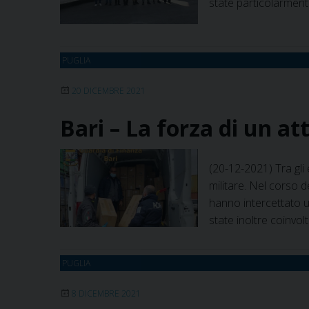
state particolarmen
PUGLIA
20 DICEMBRE 2021
Bari – La forza di un att
(20-12-2021) Tra gli e
militare. Nel corso d
hanno intercettato u
state inoltre coinvo
PUGLIA
8 DICEMBRE 2021