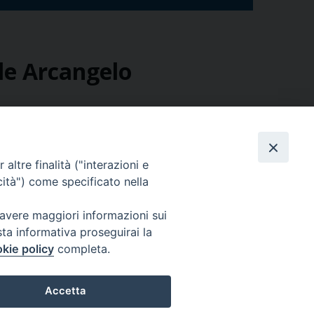
ele Arcangelo
 eucarestia e nel pieno rispetto delle norme anti
otta di san Michele arcangelo in Monte Sant’Angelo
ani, sei appartenenti al Presidio Militare di
altre finalità ("interazioni e
cità") come specificato nella
 avere maggiori informazioni sui
sta informativa proseguirai la
kie policy
completa.
Ordinariato Militare per l'Italia
Salita del Grillo, 37 - 00184 Roma
Accetta
tel. 06.6795100