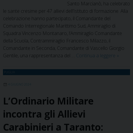
Santo Marcianò, ha celebrato
le sante cresime per 47 allievi dell’Istituto di formazione. Alla
celebrazione hanno partecipato, il Comandante del
Comando Interregionale Marittimo Sud, Ammiraglio di
Squadra Vincenzo Montanaro, l’Ammiraglio Comandante
della Scuola, Contrammiraglio Francesco Milazzo, il
Comandante in Seconda, Comandante di Vascello Giorgio
Tarant
Gentile, una rappresentanza del …
Continua a leggere
»
–
Cresim
PUGLIA
alla
Scuola
4 GIUGNO 2024
Sottuffic
L’Ordinario Militare
della
Marina
incontra gli Allievi
Carabinieri a Taranto: