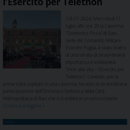
l’Esercito per Telethon
(18-07-2024) Mercoledì 17
luglio alle ore 20 la Caserma
“Domenico Picca” di Bari,
sede del Comando Militare
Esercito Puglia, è stato teatro
di una serata di straordinaria
importanza e solidarietà:
“Inno alla Vita – l’Esercito per
Telethon”. L’evento, per la
prima volta ospitato in una caserma, ha visto la straordinaria
partecipazione dell’Orchestra Sinfonica della Città
Metropolitana di Bari che si è esibita in un emozionante …
Bari
Continua a leggere
»
–
“Inno
PUGLIA
alla