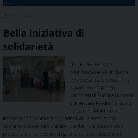
di
PUGLIA
San
Vito
17 GIUGNO 2024
Martire
Bella iniziativa di
a
Polignano
solidarietà
a
Mare
(17-06-2024) Come
continuazione dell’iniziativa
intrapresa tra lo squadrone
eliportato carabinieri
cacciatori di Puglia e la scuola
elementare Madre Teresa di
Calcutta di Manfredonia,
intitolata: “Coltiviamo la solidarietà: dalla terra la vita”,
abbiamo consegnato tramite i bambini, dei buoni spesa
presso la mensa dei poveri gestita dall’associazione SS