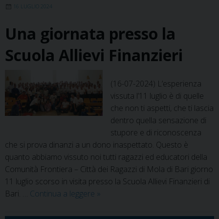
Vita”,
16 LUGLIO 2024
l’Esercito
Una giornata presso la
per
Telethon
Scuola Allievi Finanzieri
(16-07-2024) L’esperienza
vissuta l’11 luglio è di quelle
che non ti aspetti, che ti lascia
dentro quella sensazione di
stupore e di riconoscenza
che si prova dinanzi a un dono inaspettato. Questo è
quanto abbiamo vissuto noi tutti ragazzi ed educatori della
Comunità Frontiera – Città dei Ragazzi di Mola di Bari giorno
11 luglio scorso in visita presso la Scuola Allievi Finanzieri di
Una
Bari. …
Continua a leggere
»
giornata
presso