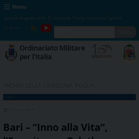
Skip
Menu
to
content
giovedì 06 agosto 2026
Festa della Trasfigurazione del Signore
YouTube
RSS
Cerca
Ordinariato Militare
per l'Italia
ARCHIVI DELLA CATEGORIA:
PUGLIA
PUGLIA
18 LUGLIO 2024
Bari – “Inno alla Vita”,