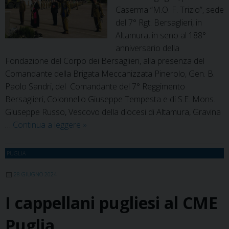
dei
Caserma “M.O. F. Trizio”, sede
ragazzi
del 7° Rgt. Bersaglieri, in
Altamura, in seno al 188°
anniversario della
Fondazione del Corpo dei Bersaglieri, alla presenza del
Comandante della Brigata Meccanizzata Pinerolo, Gen. B.
Paolo Sandri, del Comandante del 7° Reggimento
Bersaglieri, Colonnello Giuseppe Tempesta e di S.E. Mons.
Giuseppe Russo, Vescovo della diocesi di Altamura, Gravina
Altamura
…
Continua a leggere
»
–
Intitolazione
PUGLIA
di
palazzine
28 GIUGNO 2024
a
I cappellani pugliesi al CME
Bersaglieri
deceduti
Puglia