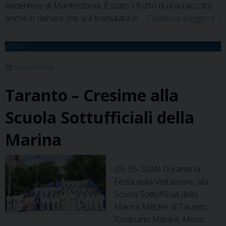
Redentore di Manfredonia. È stato il frutto di una raccolta
Be
anche in denaro che si è tramutata in …
Continua a leggere
»
ini
di
PUGLIA
so
5 GIUGNO 2024
Taranto – Cresime alla
Scuola Sottufficiali della
Marina
(05-06-2024) Durante la
Festa della Visitazione, alla
Scuola Sottufficiali della
Marina Militare di Taranto,
l’Ordinario Militare, Mons.