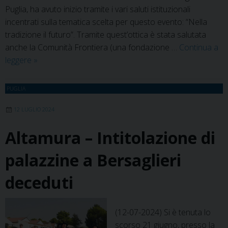
Puglia, ha avuto inizio tramite i vari saluti istituzionali
incentrati sulla tematica scelta per questo evento: “Nella
tradizione il futuro”. Tramite quest’ottica è stata salutata
anche la Comunità Frontiera (una fondazione …
Continua a
Bari
leggere
»
–
nella
PUGLIA
festa
della
12 LUGLIO 2024
Guardia
Altamura – Intitolazione di
di
Finanza,
palazzine a Bersaglieri
l’esperienza
della
deceduti
Comunità
frontiera
–
(12-07-2024) Si è tenuta lo
Città
scorso 21 giugno, presso la