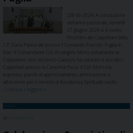
(28-06-2024) A conclusione
dell’anno pastorale, venerdì
27 giugno 2024 si è svolto
l’incontro dei Cappellani della
13ª Zona Pastorale presso il Comando Esercito Puglia in
Bari. Il Comandante Col. Arcangelo Moro unitamente al
Cappellano don Vincenzo Caiazzo, ha salutato e accolto i
Cappellani presso la Caserma Picca. Il Col. Moro ha
espresso parole di apprezzamento, ammirazione e
attenzione per il servizio di Assistenza Spirituale svolto …
I
Continua a leggere
»
cappellani
pugliesi
PUGLIA
al
CME
18 GIUGNO 2024
Puglia