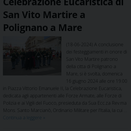
Celebrazione Eucaristica di
San Vito Martire a
Polignano a Mare
(18-06-2024) A conclusione
dei festeggiamenti in onore di
San Vito Martire patrono
della citta di Polignano a
Mare, si è svolta, domenica
16 giugno 2024 alle ore 19.00
in Piazza Vittorio Emanuele II, la Celebrazione Eucaristica,
dedicata agli appartenenti alle Forze Armate, alle Forze di
Polizia e ai Vigili del Fuoco, presieduta da Sua Ecc.za Rev.ma
Mons. Santo Marcianò, Ordinario Militare per l’Italia, la cui …
Celebrazione
Continua a leggere
»
Eucaristica