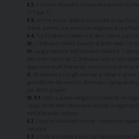
§ 2.
Il Sommo Pontefice nomina liberamente l’Ordinar
377 par. 1)
§ 3.
Perché possa applicarsi con tutte le sue forze a
anime, a meno che particolari esigenze di una Naz
§ 4.
Fra l’Ordinario militare e le altre Chiese parti
III.
L’Ordinario militare fa parte di diritto della Con
IV.
La giurisdizione dell’Ordinario militare è: 1) per
dei confini nazionali; 2) ordinaria tanto in foro in
appartenenti all’Ordinariato non cessano di essere f
V.
Gli ambienti e i luoghi riservati ai militari in pri
giurisdizione del vescovo diocesano, ogniqualvolta, 
per diritto proprio.
VI. § 1.
Oltre a quanti vengono considerati nei seguent
i quali, forniti delle necessarie doti per svolgere 
nell’Ordinariato militare.
§ 2.
I vescovi diocesani nonché i competenti superio
missione.
§ 3.
L’Ordinario militare può, con l’approvazione del