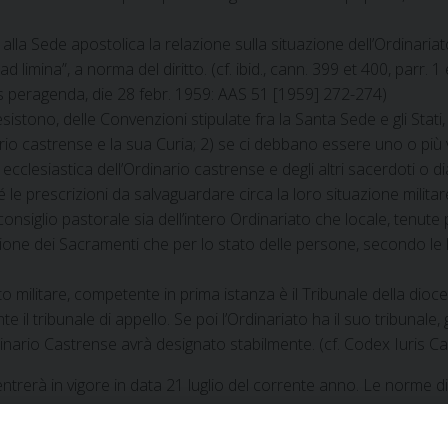
alla Sede apostolica la relazione sulla situazione dell’Ordinaria
a ad limina”, a norma del diritto. (cf. ibid., cann. 399 et 400, parr
us peragenda, die 28 febr. 1959: AAS 51 [1959] 272-274)
esistono, delle Convenzioni stipulate fra la Santa Sede e gli Stati,
o castrense e la sua Curia; 2) se ci debbano essere uno o più vica
clesiastica dell’Ordinario castrense e degli altri sacerdoti o dia
ché le prescrizioni da salvaguardare circa la loro situazione mili
 consiglio pastorale sia dell’intero Ordinariato che locale, tenute
zione dei Sacramenti che per lo stato delle persone, secondo le l
ato militare, competente in prima istanza è il Tribunale della dioc
 il tribunale di appello. Se poi l’Ordinariato ha il suo tribunale, g
inario Castrense avrà designato stabilmente. (cf. Codex Iuris Can
trerà in vigore in data 21 luglio del corrente anno. Le norme di d
ne apostolica. Gli statuti di ciascun Ordinariato castrense, red
omputarsi a partire dalla stessa data.