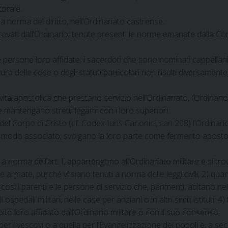
torale.
a norma del diritto, nell’Ordinariato castrense.
pprovati dall’Ordinario, tenute presenti le norme emanate dalla C
 persone loro affidate, i sacerdoti che sono nominati cappellani 
ura delle cose o degli statuti particolari non risulti diversament
vita apostolica che prestano servizio nell’Ordinariato, l’Ordinari
e mantengano stretti legami con i loro superiori.
del Corpo di Cristo (cf. Codex Iuris Canonici, can 208) l’Ordinari
 in modo associato, svolgano la loro parte come fermento apostoli
a norma dell’art. I, appartengono all’Ordinariato militare e si tro
ze armate, purché vi siano tenuti a norma delle leggi civili; 2) qua
così i parenti e le persone di servizio che, parimenti, abitano n
ospedali militari, nelle case per anziani o in altri simili istituti;
ito loro affidato dall’Ordinario militare o con il suo consenso.
er i vescovi o a quella per l’Evangelizzazione dei popoli e, a sec