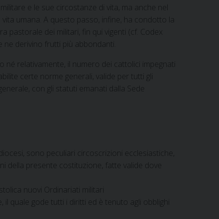
litare e le sue circostanze di vita, ma anche nel
a vita umana. A questo passo, infine, ha condotto la
pastorale dei militari, fin qui vigenti (cf. Codex
 ne derivino frutti più abbondanti.
 né relativamente, il numero dei cattolici impegnati
lite certe norme generali, valide per tutti gli
generale, con gli statuti emanati dalla Sede
iocesi, sono peculiari circoscrizioni ecclesiastiche,
ni della presente costituzione, fatte valide dove
lica nuovi Ordinariati militari
 quale gode tutti i diritti ed è tenuto agli obblighi