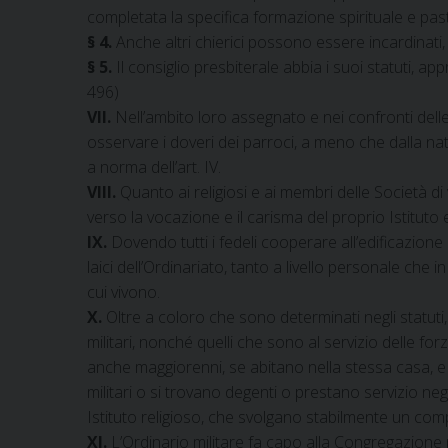
completata la specifica formazione spirituale e pas
§ 4.
Anche altri chierici possono essere incardinati, 
§ 5.
Il consiglio presbiterale abbia i suoi statuti, a
496)
VII.
Nell’ambito loro assegnato e nei confronti delle
osservare i doveri dei parroci, a meno che dalla nat
a norma dell’art. IV.
VIII.
Quanto ai religiosi e ai membri delle Società di 
verso la vocazione e il carisma del proprio Istituto 
IX.
Dovendo tutti i fedeli cooperare all’edificazione 
laici dell’Ordinariato, tanto a livello personale che
cui vivono.
X.
Oltre a coloro che sono determinati negli statuti, 
militari, nonché quelli che sono al servizio delle for
anche maggiorenni, se abitano nella stessa casa, e 
militari o si trovano degenti o prestano servizio negli 
Istituto religioso, che svolgano stabilmente un comp
XI.
L’Ordinario militare fa capo alla Congregazione p