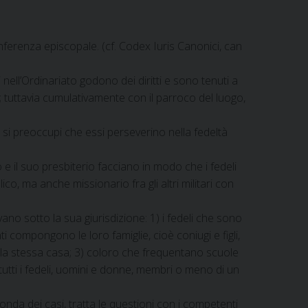
onferenza episcopale. (cf. Codex Iuris Canonici, can
nell’Ordinariato godono dei diritti e sono tenuti a
e; tuttavia cumulativamente con il parroco del luogo,
o si preoccupi che essi perseverino nella fedeltà
o e il suo presbiterio facciano in modo che i fedeli
co, ma anche missionario fra gli altri militari con
vano sotto la sua giurisdizione: 1) i fedeli che sono
nti compongono le loro famiglie, cioè coniugi e figli,
ella stessa casa; 3) coloro che frequentano scuole
 4) tutti i fedeli, uomini e donne, membri o meno di un
onda dei casi, tratta le questioni con i competenti