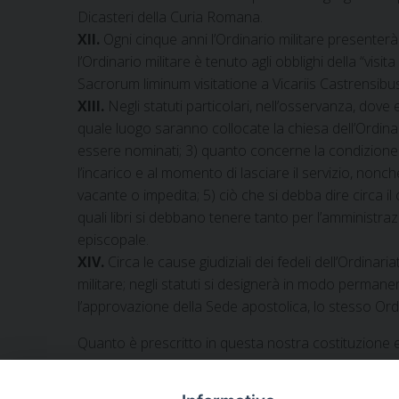
Dicasteri della Curia Romana.
XII.
Ogni cinque anni l’Ordinario militare presenterà 
l’Ordinario militare è tenuto agli obblighi della “visit
Sacrorum liminum visitatione a Vicariis Castrensib
XIII.
Negli statuti particolari, nell’osservanza, dove 
quale luogo saranno collocate la chiesa dell’Ordinari
essere nominati; 3) quanto concerne la condizione ec
l’incarico e al momento di lasciare il servizio, non
vacante o impedita; 5) ciò che si debba dire circa il
quali libri si debbano tenere tanto per l’amministra
episcopale.
XIV.
Circa le cause giudiziali dei fedeli dell’Ordinari
militare; negli statuti si designerà in modo permanente
l’approvazione della Sede apostolica, lo stesso Ord
Quanto è prescritto in questa nostra costituzione en
nella misura in cui concordano con questa costituzio
alla revisione della Santa Sede entro un anno, da c