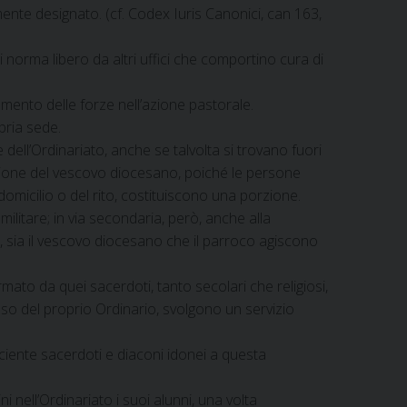
ente designato. (cf. Codex Iuris Canonici, can 163,
 norma libero da altri uffici che comportino cura di
amento delle forze nell’azione pastorale.
pria sede.
dell’Ordinariato, anche se talvolta si trovano fuori
dizione del vescovo diocesano, poiché le persone
domicilio o del rito, costituiscono una porzione.
 militare; in via secondaria, però, anche alla
so, sia il vescovo diocesano che il parroco agiscono
rmato da quei sacerdoti, tanto secolari che religiosi,
nso del proprio Ordinario, svolgono un servizio
ciente sacerdoti e diaconi idonei a questa
 nell’Ordinariato i suoi alunni, una volta