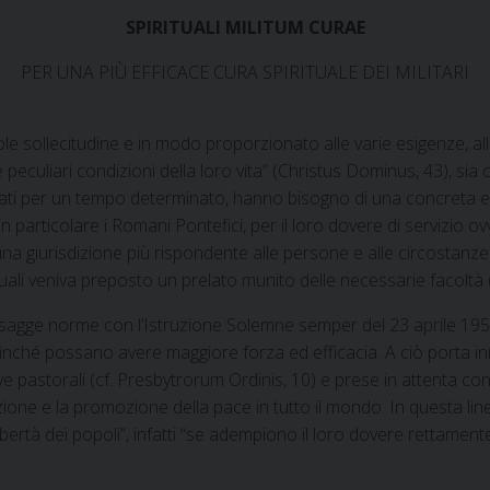
SPIRITUALI MILITUM CURAE
PER UNA PIÙ EFFICACE CURA SPIRITUALE DEI MILITARI
llecitudine e in modo proporzionato alle varie esigenze, alla cura
 peculiari condizioni della loro vita” (Christus Dominus, 43), si
amati per un tempo determinato, hanno bisogno di una concreta e
 in particolare i Romani Pontefici, per il loro dovere di servizio
una giurisdizione più rispondente alle persone e alle circostanz
 quali veniva preposto un prelato munito delle necessarie facoltà
agge norme con l’Istruzione Solemne semper del 23 aprile 1951
nché possano avere maggiore forza ed efficacia. A ciò porta innan
ve pastorali (cf. Presbytrorum Ordinis, 10) e prese in attenta c
ione e la promozione della pace in tutto il mondo. In questa lin
libertà dei popoli”, infatti “se adempiono il loro dovere rettamen