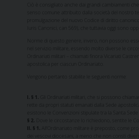
Ciò è consigliato anche dai grandi cambiamenti che 
senso comune attribuito dalla società del nostro tem
promulgazione del nuovo Codice di diritto canonico ch
Iuris Canonici, can 569), che tuttavia oggi sono opp
Norme di questo genere, invero, non possono essere 
nel servizio militare, essendo molto diverse le circo
Ordinariati militari – chiamati finora Vicariati Cast
apostolica per ciascun Ordinariato.
Vengono pertanto stabilite le seguenti norme:
I. § 1.
Gli Ordinariati militari, che si possono chiama
rette da propri statuti emanati dalla Sede apostolic
esistono le Convenzioni stipulate tra la Santa Sede e 
§ 2.
Dove le circostanze lo richiedono, sentite le Co
II. § 1.
All’Ordinariato militare è preposto, come propr
dei vescovi diocesani, a meno che non consti diversa