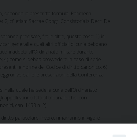
to, secondo la prescritta formula. Parimenti
. 1 et 2; cf. etiam Sacrae Congr. Consistorialis Decr. De
 saranno precisate, fra le altre, queste cose: 1) in
ri generali e quali altri officiali di curia debbano
coni addetti all’Ordinariato militare durante
tare; 4) come si debba provvedere in caso di sede
 presenti le norme del Codice di diritto canonico; 6)
eggi universali e le prescrizioni della Conferenza
esi nella quale ha sede la curia dell’Ordinariato
li appelli vanno fatti al tribunale che, con
onici, can. 1438 n. 2)
iritto particolare, invero, rimarranno in vigore
atti a norma dell’art. I, dovranno essere sottoposti