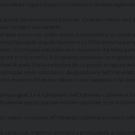
io militare oppure istituisce o conferma il candidato legittimam
 questa specifica missione pastorale, l’Ordinario militare sarà di
ione consiglino diversamente.
colari deve esserci uno stretto vincolo di comunione e un coordin
ferenza Episcopale di quella Nazione in cui l’Ordinariato ha la pro
sonale, così che può esercitarsi verso le persone che fanno parte 
terno che in foro esterno; 3) propria ma cumulativa con la giuris
edeli di quella Chiesa particolare del cui popolo, in ragione del 
mo e principale modo sottostanno alla giurisdizione dell’Ordinariato
cioè, manchino l’Ordinario militare e i suoi cappellani: in tal ca
i paragrafi 3 e 4, il presbiterio dell’Ordinariato castrense è fo
proficuamente questo speciale ministero pastorale, e con il conse
ri religiosi concedano all’Ordinariato castrense in numero suffi
la Santa Sede, erigere un seminario e promuoverne ai sacri ordini