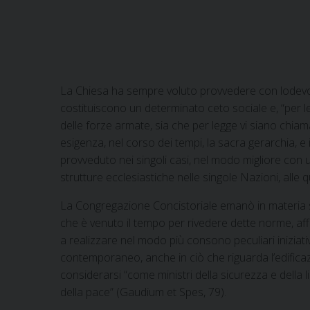
La Chiesa ha sempre voluto provvedere con lodevole so
costituiscono un determinato ceto sociale e, “per le
delle forze armate, sia che per legge vi siano chi
esigenza, nel corso dei tempi, la sacra gerarchia, e
provveduto nei singoli casi, nel modo migliore con 
strutture ecclesiastiche nelle singole Nazioni, alle
La Congregazione Concistoriale emanò in materia s
che è venuto il tempo per rivedere dette norme, affi
a realizzare nel modo più consono peculiari iniziati
contemporaneo, anche in ciò che riguarda l’edificaz
considerarsi “come ministri della sicurezza e della 
della pace” (Gaudium et Spes, 79).