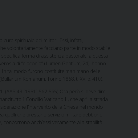
 spirituale dei militari. Essi, infatti,
a che volontariamente facciano parte in modo stabile
 specifica forma di assistenza pastorale; a questa
 ovverosia di “diaconia” (Lumen Gentium, 24), hanno
e. In tal modo furono costituite man mano delle
 (Bullarium Romanum, Torino 1868, t. XV, p. 410).
. (AAS 43 [1951] 562-565) Ora però si deve dire
zitutto il Concilio Vaticano II, che aprì la strada
onsiderazione l’intervento della Chiesa nel mondo
ea quelli che prestano servizio militare debbono
te, concorrono anch’essi veramente alla stabilità