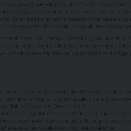
si sono prodotti non solo per quanto concerne la professione mi
po alla natura e ai compiti delle forze armate nella realtà dell
e, per la verità, ha lasciato immutate le norme relative alla cura 
ortunamente riviste, affinché dalla loro equilibrata composizione
identiche per tutti i Paesi, non essendo uguale, né in assoluto
stanze nei singoli luoghi. È quindi opportuno che vengano qui stabi
rensi -, che vanno poi completate, nel quadro della predetta legge 
re anche castrensi e che vengono giuridicamente assimilati alle d
a, nei quali verranno precisate più dettagliatamente le prescrizio
gli Stati. (cf. Codex Iuris Canonici, can 3)
nferenze Episcopali interessate, verranno eretti dalla Sede aposto
io, un Ordinario normalmente insignito della dignità episcopale, il
mente dalla natura delle cose o dagli statuti particolari.