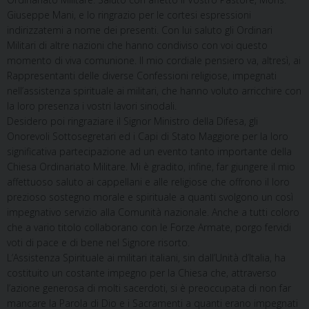
Giuseppe Mani, e lo ringrazio per le cortesi espressioni
indirizzatemi a nome dei presenti. Con lui saluto gli Ordinari
Militari di altre nazioni che hanno condiviso con voi questo
momento di viva comunione. Il mio cordiale pensiero va, altresì, ai
Rappresentanti delle diverse Confessioni religiose, impegnati
nell’assistenza spirituale ai militari, che hanno voluto arricchire con
la loro presenza i vostri lavori sinodali.
Desidero poi ringraziare il Signor Ministro della Difesa, gli
Onorevoli Sottosegretari ed i Capi di Stato Maggiore per la loro
significativa partecipazione ad un evento tanto importante della
Chiesa Ordinariato Militare. Mi è gradito, infine, far giungere il mio
affettuoso saluto ai cappellani e alle religiose che offrono il loro
prezioso sostegno morale e spirituale a quanti svolgono un così
impegnativo servizio alla Comunità nazionale. Anche a tutti coloro
che a vario titolo collaborano con le Forze Armate, porgo fervidi
voti di pace e di bene nel Signore risorto.
L’Assistenza Spirituale ai militari italiani, sin dall’Unità d’Italia, ha
costituito un costante impegno per la Chiesa che, attraverso
l’azione generosa di molti sacerdoti, si è preoccupata di non far
mancare la Parola di Dio e i Sacramenti a quanti erano impegnati