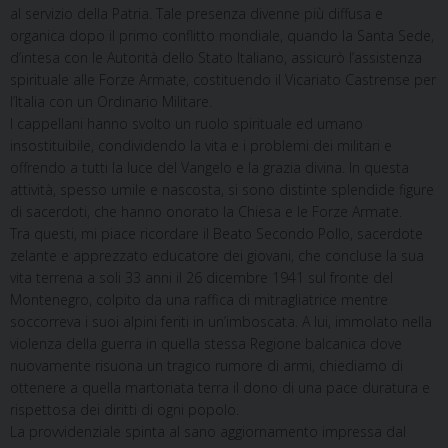
al servizio della Patria. Tale presenza divenne più diffusa e
organica dopo il primo conflitto mondiale, quando la Santa Sede,
d’intesa con le Autorità dello Stato Italiano, assicurò l’assistenza
spirituale alle Forze Armate, costituendo il Vicariato Castrense per
l’Italia con un Ordinario Militare.
I cappellani hanno svolto un ruolo spirituale ed umano
insostituibile, condividendo la vita e i problemi dei militari e
offrendo a tutti la luce del Vangelo e la grazia divina. In questa
attività, spesso umile e nascosta, si sono distinte splendide figure
di sacerdoti, che hanno onorato la Chiesa e le Forze Armate.
Tra questi, mi piace ricordare il Beato Secondo Pollo, sacerdote
zelante e apprezzato educatore dei giovani, che concluse la sua
vita terrena a soli 33 anni il 26 dicembre 1941 sul fronte del
Montenegro, colpito da una raffica di mitragliatrice mentre
soccorreva i suoi alpini feriti in un’imboscata. A lui, immolato nella
violenza della guerra in quella stessa Regione balcanica dove
nuovamente risuona un tragico rumore di armi, chiediamo di
ottenere a quella martoriata terra il dono di una pace duratura e
rispettosa dei diritti di ogni popolo.
La provvidenziale spinta al sano aggiornamento impressa dal