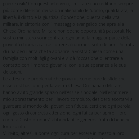
guerre civili? Con questi interventi, i militari si accreditano sempre
più come difensori dei valori inalienabili dell’uomo, quali la vita, la
libertà, il diritto e la giustizia. Concezione, questa della vita
militare, in sintonia con il messaggio evangelico che apre alla
Chiesa Ordinariato Militare non poche opportunità pastorali. Nel
vostro ministero voi incontrate ogni anno la maggior parte della
gioventù chiamata a trascorrere alcuni mesi sotto le armi. Si tratta
di una peculiarità che fa apparire la vostra Chiesa come una
famiglia con molti figli giovani e vi dà l’occasione di entrare a
contatto con il mondo giovanile, con le sue speranze e le sue
delusioni.
Le attese e le problematiche giovanili, come pure le sfide che
esse costituiscono per la vostra Chiesa Ordinariato Militare,
hanno avuto grande spazio nell’Assise sinodale. Nell’esprimere il
mio apprezzamento per il lavoro compiuto, desidero esortarvi a
guardare al mondo dei giovani con fiducia, certi che ogni parola,
ogni gesto di concreta attenzione, ogni fatica per aprire il loro
cuore a Cristo produrrà abbondanti e generosi frutti di bene nel
loro spirito.
Vi invito, altresì, a porre ogni cura per essere in mezzo a loro