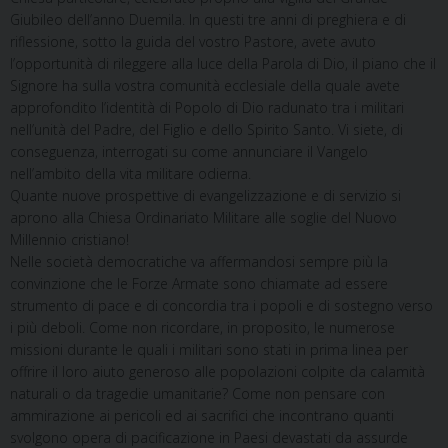
Giubileo dell’anno Duemila. In questi tre anni di preghiera e di
riflessione, sotto la guida del vostro Pastore, avete avuto
l’opportunità di rileggere alla luce della Parola di Dio, il piano che il
Signore ha sulla vostra comunità ecclesiale della quale avete
approfondito l’identità di Popolo di Dio radunato tra i militari
nell’unità del Padre, del Figlio e dello Spirito Santo. Vi siete, di
conseguenza, interrogati su come annunciare il Vangelo
nell’ambito della vita militare odierna.
Quante nuove prospettive di evangelizzazione e di servizio si
aprono alla Chiesa Ordinariato Militare alle soglie del Nuovo
Millennio cristiano!
Nelle società democratiche va affermandosi sempre più la
convinzione che le Forze Armate sono chiamate ad essere
strumento di pace e di concordia tra i popoli e di sostegno verso
i più deboli. Come non ricordare, in proposito, le numerose
missioni durante le quali i militari sono stati in prima linea per
offrire il loro aiuto generoso alle popolazioni colpite da calamità
naturali o da tragedie umanitarie? Come non pensare con
ammirazione ai pericoli ed ai sacrifici che incontrano quanti
svolgono opera di pacificazione in Paesi devastati da assurde