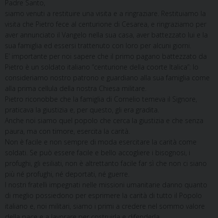
Padre Santo,
siamo venuti a restituire una visita e a ringraziare. Restituiamo la
visita che Pietro fece al centurione di Cesarea, e ringraziamo per
aver annunciato il Vangelo nella sua casa, aver battezzato lui e la
sua famiglia ed essersi trattenuto con loro per alcuni giorni.
E’ importante per noi sapere che il primo pagano battezzato da
Pietro è un soldato italiano “centurione della coorte Italica”: lo
consideriamo nostro patrono e guardiano alla sua famiglia come
alla prima cellula della nostra Chiesa militare.
Pietro riconobbe che la famiglia di Cornelio temeva il Signore,
praticava la giustizia e, per questo, gli era gradita.
Anche noi siamo quel popolo che cerca la giustizia e che senza
paura, ma con timore, esercita la carità.
Non è facile e non sempre di moda esercitare la carità come
soldati. Se può essere facile e bello accogliere i bisognosi, i
profughi, gli esiliati, non è altrettanto facile far sì che non ci siano
più né profughi, né deportati, né guerre.
I nostri fratelli impegnati nelle missioni umanitarie danno quanto
di meglio possiedono per esprimere la carità di tutto il Popolo
italiano e, noi militari, siamo i primi a credere nel sommo valore
della pace e a lavorare per costruirla e difenderla.