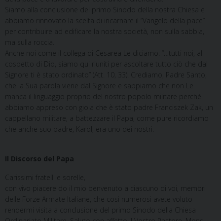
Siamo alla conclusione del primo Sinodo della nostra Chiesa e
abbiamo rinnovato la scelta di incarnare il “Vangelo della pace”
per contribuire ad edificare la nostra società, non sulla sabbia,
ma sulla roccia.
Anche noi come il collega di Cesarea Le diciamo: “…tutti noi, al
cospetto di Dio, siamo qui riuniti per ascoltare tutto ciò che dal
Signore ti è stato ordinato” (Att. 10, 33). Crediamo, Padre Santo,
che la Sua parola viene dal Signore e sappiamo che non Le
manca il linguaggio proprio del nostro popolo militare perché
abbiamo appreso con gioia che è stato padre Franciszek Zak, un
cappellano militare, a battezzare il Papa, come pure ricordiamo
che anche suo padre, Karol, era uno dei nostri.
Il Discorso del Papa
Carissimi fratelli e sorelle,
con vivo piacere do il mio benvenuto a ciascuno di voi, membri
delle Forze Armate Italiane, che così numerosi avete voluto
rendermi visita a conclusione del primo Sinodo della Chiesa
Ordinariato Militare. Saluto con affetto il Vostro Pastore, Mons.