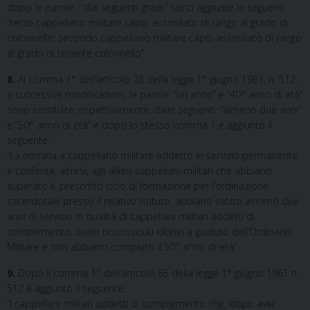
dopo le parole : “dai seguenti gradi:” sono aggiunte le seguenti :
“terzo cappellano militare capo, assimilato di rango al grado di
colonnello; secondo cappellano militare capo, assimilato di rango
al grado di tenente colonnello”.
8.
Al comma 1° dell’articolo 28 della legge 1° giugno 1961, n. 512,
e successive modificazioni, le parole: “un anno” e “40° anno di età”
sono sostituite, rispettivamente, dalle seguenti: “almeno due anni”
e “50° anno di età” e dopo lo stesso comma 1 è aggiunto il
seguente:
“La nomina a cappellano militare addetto in servizio permanente
è conferita, altresì, agli allievi cappellani militari che abbiano
superato il .prescritto ciclo di formazione per l’ordinazione
sacerdotale presso il relativo Istituto, abbiano svolto almeno due
anni di servizio in qualità di cappellani militari addetti di
complemento, siano riconosciuti idonei a giudizio dell’Ordinario
Militare e non abbiano compiuto il 50° anno di età”.
9.
Dopo il comma 1° dell’articolo 65 della legge 1° giugno 1961 n.
512 è aggiunto il seguente:
“I cappellani militari addetti di complemento che, dopo aver