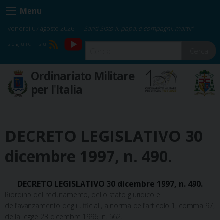
Skip
Menu
to
content
venerdì 07 agosto 2026
Santi Sisto II, papa, e compagni, martiri
YouTube
RSS
Cerca
Ordinariato Militare
per l'Italia
DECRETO LEGISLATIVO 30
dicembre 1997, n. 490.
DECRETO LEGISLATIVO 30 dicembre 1997, n. 490.
Riordino del reclutamento, dello stato giuridico e
dell’avanzamento degli ufficiali, a norma dell’articolo 1, comma 97,
della legge 23 dicembre 1996, n. 662.