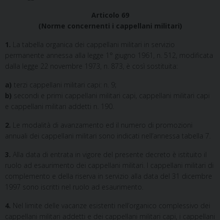
Articolo 69
(Norme concernenti i cappellani militari)
1.
La tabella organica dei cappellani militari in servizio
permanente annessa alla legge 1° giugno 1961, n. 512, modificata
dalla legge 22 novembre 1973, n. 873, è così sostituita:
a)
terzi cappellani militari capi: n. 9;
b)
secondi e primi cappellani militari capi, cappellani militari capi
e cappellani militari addetti n. 190.
2.
Le modalità di avanzamento ed il numero di promozioni
annuali dei cappellani militari sono indicati nell’annessa tabella 7.
3.
Alla data di entrata in vigore del presente decreto è istituito il
ruolo ad esaurimento dei cappellani militari. I cappellani militari di
complemento e della riserva in servizio alla data del 31 dicembre
1997 sono iscritti nel ruolo ad esaurimento.
4.
Nel limite delle vacanze esistenti nell’organico complessivo dei
cappellani militari addetti e dei cappellani militari capi, i cappellani