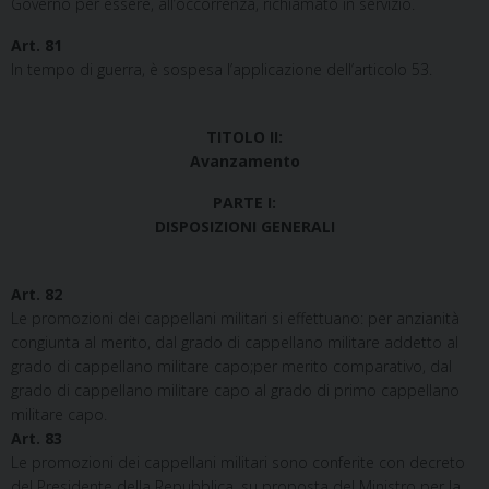
Governo per essere, all’occorrenza, richiamato in servizio.
Art. 81
In tempo di guerra, è sospesa l’applicazione dell’articolo 53.
TITOLO II:
Avanzamento
PARTE I:
DISPOSIZIONI GENERALI
Art. 82
Le promozioni dei cappellani militari si effettuano: per anzianità
congiunta al merito, dal grado di cappellano militare addetto al
grado di cappellano militare capo;per merito comparativo, dal
grado di cappellano militare capo al grado di primo cappellano
militare capo.
Art. 83
Le promozioni dei cappellani militari sono conferite con decreto
del Presidente della Repubblica, su proposta del Ministro per la