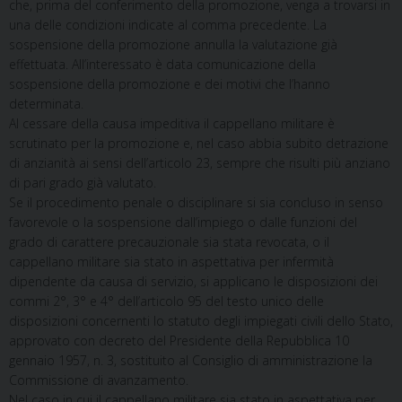
che, prima del conferimento della promozione, venga a trovarsi in
una delle condizioni indicate al comma precedente. La
sospensione della promozione annulla la valutazione già
effettuata. All’interessato è data comunicazione della
sospensione della promozione e dei motivi che l’hanno
determinata.
Al cessare della causa impeditiva il cappellano militare è
scrutinato per la promozione e, nel caso abbia subito detrazione
di anzianità ai sensi dell’articolo 23, sempre che risulti più anziano
di pari grado già valutato.
Se il procedimento penale o disciplinare si sia concluso in senso
favorevole o la sospensione dall’impiego o dalle funzioni del
grado di carattere precauzionale sia stata revocata, o il
cappellano militare sia stato in aspettativa per infermità
dipendente da causa di servizio, si applicano le disposizioni dei
commi 2°, 3° e 4° dell’articolo 95 del testo unico delle
disposizioni concernenti lo statuto degli impiegati civili dello Stato,
approvato con decreto del Presidente della Repubblica 10
gennaio 1957, n. 3, sostituito al Consiglio di amministrazione la
Commissione di avanzamento.
Nel caso in cui il cappellano militare sia stato in aspettativa per