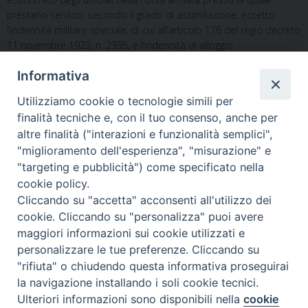
prestano servizio, secondo il grado di assimilazione, eccetto
l’indennità militare speciale, di cui all’articolo 176 del regio decreto
11 novembre 1923, n. 2395, e l’indennità di alloggio.
Art. 94
Informativa
Lo stipendio e gli altri assegni spettanti al personale di cui agli
Utilizziamo cookie o tecnologie simili per
articoli 92 e 93 sono ridotti o sospesi, in relazione alle varie
posizioni di stato per esso previste dalla presente legge, secondo
finalità tecniche e, con il tuo consenso, anche per
le norme in vigore per gli ufficiali della Forza armata a cui carico è
altre finalità ("interazioni e funzionalità semplici",
posto l’onere del trattamento economico.
"miglioramento dell'esperienza", "misurazione" e
"targeting e pubblicità") come specificato nella
cookie policy.
Continua
Cliccando su "accetta" acconsenti all'utilizzo dei
cookie. Cliccando su "personalizza" puoi avere
maggiori informazioni sui cookie utilizzati e
personalizzare le tue preferenze. Cliccando su
Ordinariato Militare per l'Italia
"rifiuta" o chiudendo questa informativa proseguirai
Salita del Grillo, 37 - 00184 Roma
la navigazione installando i soli cookie tecnici.
tel. 06.6795100
Ulteriori informazioni sono disponibili nella
cookie
Preferenze Cookie