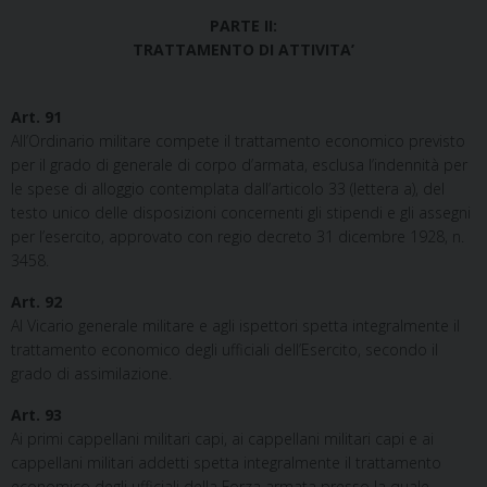
PARTE II:
TRATTAMENTO DI ATTIVITA’
Art. 91
All’Ordinario militare compete il trattamento economico previsto
per il grado di generale di corpo d’armata, esclusa l’indennità per
le spese di alloggio contemplata dall’articolo 33 (lettera a), del
testo unico delle disposizioni concernenti gli stipendi e gli assegni
per l’esercito, approvato con regio decreto 31 dicembre 1928, n.
3458.
Art. 92
Al Vicario generale militare e agli ispettori spetta integralmente il
trattamento economico degli ufficiali dell’Esercito, secondo il
grado di assimilazione.
Art. 93
Ai primi cappellani militari capi, ai cappellani militari capi e ai
cappellani militari addetti spetta integralmente il trattamento
economico degli ufficiali della Forza armata presso la quale