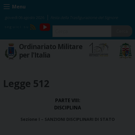
Skip
Menu
to
content
giovedì 06 agosto 2026
Festa della Trasfigurazione del Signore
YouTube
RSS
Cerca
Ordinariato Militare
per l'Italia
Legge 512
PARTE VIII:
DISCIPLINA
Sezione I – SANZIONI DISCIPLINARI DI STATO