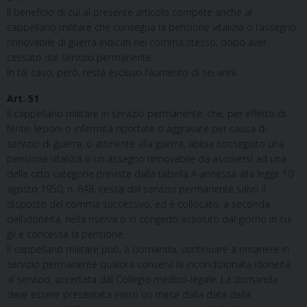
Il beneficio di cui al presente articolo compete anche al
cappellano militare che consegua la pensione vitalizia o l’assegno
rinnovabile di guerra indicati nel comma stesso, dopo aver
cessato dal servizio permanente.
In tal caso, però, resta escluso l’aumento di sei anni.
Art. 51
Il cappellano militare in servizio permanente, che, per effetto di
ferite, lesioni o infermità riportate o aggravate per causa di
servizio di guerra, o attinente alla guerra, abbia conseguito una
pensione vitalizia o un assegno rinnovabile da ascriversi ad una
delle otto categorie previste dalla tabella A annessa alla legge 10
agosto 1950, n. 648, cessa dal servizio permanente salvo il
disposto del comma successivo, ed è collocato, a seconda
dell’idoneità, nella riserva o in congedo assoluto dal giorno in cui
gli è concessa la pensione.
Il cappellano militare può, a domanda, continuare a rimanere in
servizio permanente qualora conservi la incondizionata idoneità
al servizio, accertata dal Collegio medico-legale. La domanda
deve essere presentata entro un mese dalla data della