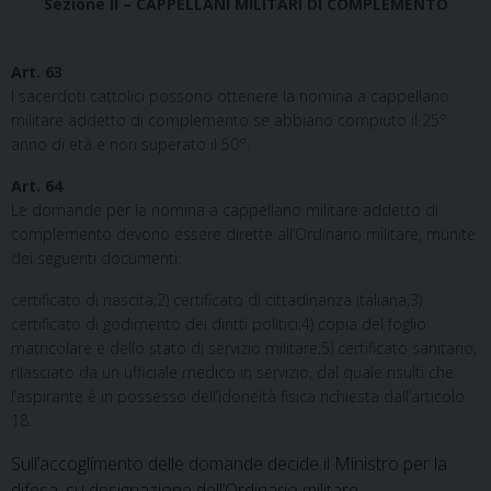
Sezione II – CAPPELLANI MILITARI DI COMPLEMENTO
Art. 63
I sacerdoti cattolici possono ottenere la nomina a cappellano
militare addetto di complemento se abbiano compiuto il 25°
anno di età e non superato il 50°.
Art. 64
Le domande per la nomina a cappellano militare addetto di
complemento devono essere dirette all’Ordinario militare, munite
dei seguenti documenti:
certificato di nascita;2) certificato di cittadinanza italiana;3)
certificato di godimento dei diritti politici;4) copia del foglio
matricolare e dello stato di servizio militare;5) certificato sanitario,
rilasciato da un ufficiale medico in servizio, dal quale risulti che
l’aspirante è in possesso dell’idoneità fisica richiesta dall’articolo
18.
Sull’accoglimento delle domande decide il Ministro per la
difesa, su designazione dell’Ordinario militare.