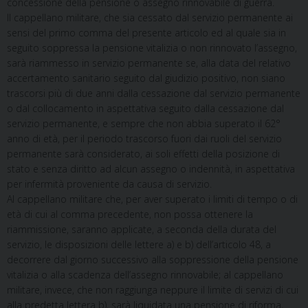
concessione della pensione o assegno rinnovabile di guerra.
Il cappellano militare, che sia cessato dal servizio permanente ai
sensi del primo comma del presente articolo ed al quale sia in
seguito soppressa la pensione vitalizia o non rinnovato l’assegno,
sarà riammesso in servizio permanente se, alla data del relativo
accertamento sanitario seguito dal giudizio positivo, non siano
trascorsi più di due anni dalla cessazione dal servizio permanente
o dal collocamento in aspettativa seguito dalla cessazione dal
servizio permanente, e sempre che non abbia superato il 62°
anno di età, per il periodo trascorso fuori dai ruoli del servizio
permanente sarà considerato, ai soli effetti della posizione di
stato e senza diritto ad alcun assegno o indennità, in aspettativa
per infermità proveniente da causa di servizio.
Al cappellano militare che, per aver superato i limiti di tempo o di
età di cui al comma precedente, non possa ottenere la
riammissione, saranno applicate, a seconda della durata del
servizio, le disposizioni delle lettere a) e b) dell’articolo 48, a
decorrere dal giorno successivo alla soppressione della pensione
vitalizia o alla scadenza dell’assegno rinnovabile; al cappellano
militare, invece, che non raggiunga neppure il limite di servizi di cui
alla predetta lettera b), sarà liquidata una pensione di riforma,