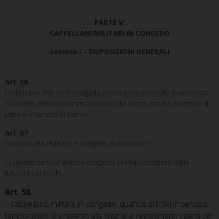
PARTE V:
CAPPELLANI MILITARI IN CONGEDO
Sezione I – DISPOSIZIONI GENERALI
Art. 56
I cappellani militari in congedo concorrono secondo le necessità,
al servizio dell’assistenza spirituale alle Forze armate in tempo di
pace e in tempo di guerra.
Art. 57
Il cappellano militare in congedo può trovarsi:
in servizio temporaneo;in congedo illimitato;sospeso dalle
funzioni del grado.
Art. 58
Il cappellano militare in congedo, quando si trovi in servizio
temporaneo, è soggetto alle leggi e ai regolamenti vigenti per