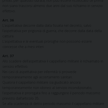
privati, per qualsiasi durata, non può esservi ricollocato se prima
non siano trascorsi almeno due anni dal suo richiamo in servizio
effettivo.
Art. 36
L’aspettativa decorre dalla data fissata nel decreto, salvo
l’aspettativa per prigionia di guerra, che decorre dalla data della
cattura.
L’aspettativa e le eventuali proroghe non possono essere
concesse che a mesi interi.
Art. 37
Allo scadere dell’aspettativa il cappellano militare è richiamato in
servizio effettivo.
Nei casi di aspettativa per infermità si provvede
temporaneamente agli accertamenti sanitari.
Qualora il cappellano militare sia giudicato ancora
temporaneamente non idoneo al servizio incondizionato,
l’aspettativa è prorogata fino a raggiungere il periodo massimo
previsto dall’articolo 35.
Se alla scadenza di detto periodo massimo il cappellano militare