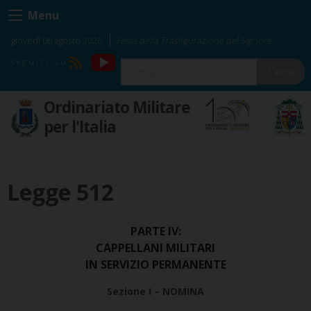
Skip
Menu
to
content
giovedì 06 agosto 2026
Festa della Trasfigurazione del Signore
YouTube
RSS
Cerca
Ordinariato Militare
per l'Italia
Legge 512
PARTE IV:
CAPPELLANI MILITARI
IN SERVIZIO PERMANENTE
Sezione I – NOMINA