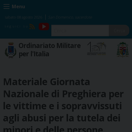
Skip
Menu
to
content
sabato 08 agosto 2026
San Domenico, sacerdote
YouTube
RSS
Cerca
Ordinariato Militare
per l'Italia
Materiale Giornata
Nazionale di Preghiera per
le vittime e i sopravvissuti
agli abusi per la tutela dei
minori e delle persone