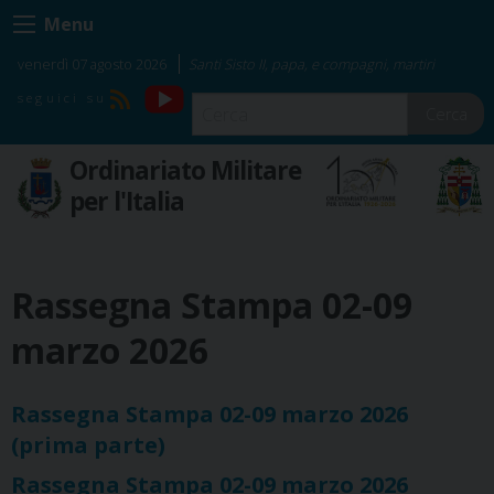
Skip
Menu
to
content
venerdì 07 agosto 2026
Santi Sisto II, papa, e compagni, martiri
YouTube
RSS
Cerca
Ordinariato Militare
per l'Italia
Rassegna Stampa 02-09
marzo 2026
Rassegna Stampa 02-09 marzo 2026
(prima parte)
Rassegna Stampa 02-09 marzo 2026