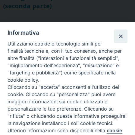
(seconda parte)
Informativa
Ordinariato Militare per l'Italia
Salita del Grillo, 37 - 00184 Roma
Utilizziamo cookie o tecnologie simili per
tel. 06.6795100
finalità tecniche e, con il tuo consenso, anche per
altre finalità ("interazioni e funzionalità semplici",
"miglioramento dell'esperienza", "misurazione" e
"targeting e pubblicità") come specificato nella
cookie policy.
Cliccando su "accetta" acconsenti all'utilizzo dei
cookie. Cliccando su "personalizza" puoi avere
maggiori informazioni sui cookie utilizzati e
personalizzare le tue preferenze. Cliccando su
"rifiuta" o chiudendo questa informativa proseguirai
la navigazione installando i soli cookie tecnici.
Ulteriori informazioni sono disponibili nella
cookie
Preferenze Cookie