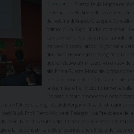
Descrizione:
Presso l’Aula Magna dell’Acc
centenario della fine della Grande Guerr
del volume di Angelo Giuseppe Roncalli – 
militare di un Papa. Studi e documenti. I
comprende fonti di varia natura, molte dell
tracce di discorsi, articoli di giornali e peri
diversi corrispondenti e fotografie. Tale s
quello relativo al ministero «in divisa» d
alla Prima Guerra Mondiale, prima come s
fino al termine del conflitto. Come lui st
la vita militare ha influito fortemente su
L’evento è stato promosso e organizzato 
za e l’Università degli Studi di Bergamo. I saluti istituzionali s
ità degli Studi, Prof. Remo Morzenti Pellegrini, dal Presidente 
 Gen. B. Michele Cittadella. L’introduzione è stata effettuata dal
io e la responsabilità della presentazione ufficiale del testo ded