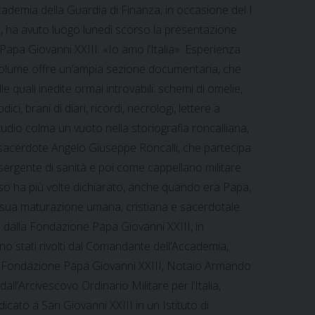
ademia della Guardia di Finanza, in occasione del I
a, ha avuto luogo lunedì scorso la presentazione
Papa Giovanni XXIII: «Io amo l’Italia». Esperienza
l volume offre un’ampia sezione documentaria, che
e quali inedite ormai introvabili: schemi di omelie,
odici, brani di diari, ricordi, necrologi, lettere a
tudio colma un vuoto nella storiografia roncalliana,
el sacerdote Angelo Giuseppe Roncalli, che partecipa
ergente di sanità e poi come cappellano militare
esso ha più volte dichiarato, anche quando era Papa,
lla sua maturazione umana, cristiana e sacerdotale.
dalla Fondazione Papa Giovanni XXIII, in
ono stati rivolti dal Comandante dell’Accademia,
della Fondazione Papa Giovanni XXIII, Notaio Armando
l’Arcivescovo Ordinario Militare per l’Italia,
icato a San Giovanni XXIII in un Istituto di