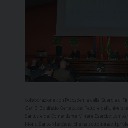
collaborazione con l’Accademia della Guardia di Finan
Gen.B. Bonifacio Bertetti, dal Rettore dell’Univers
Santus e dal Comandante Militare Esercito Lombardia,
Mons. Santo Marcianò, che ha sottolineato il privileg