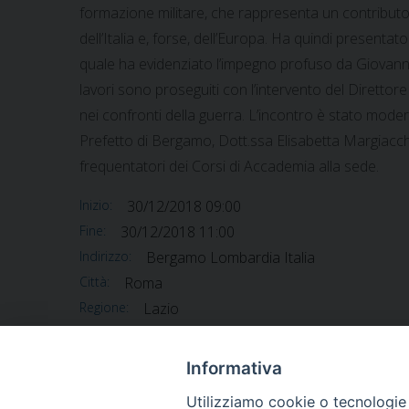
formazione militare, che rappresenta un contributo al
dell’Italia e, forse, dell’Europa. Ha quindi presenta
quale ha evidenziato l’impegno profuso da Giovanni Ro
lavori sono proseguiti con l’intervento del Dirett
nei confronti della guerra. L’incontro è stato moder
Prefetto di Bergamo, Dott.ssa Elisabetta Margiacchi, l
frequentatori dei Corsi di Accademia alla sede.
Inizio:
30/12/2018 09:00
Fine:
30/12/2018 11:00
Indirizzo:
Bergamo Lombardia Italia
Città:
Roma
Regione:
Lazio
Paese:
Italia
Informativa
Utilizziamo cookie o tecnologie s