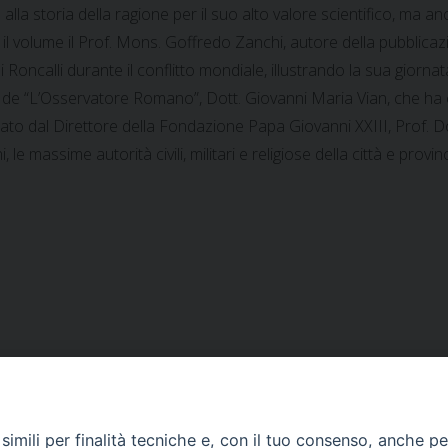
la storia della ragione per il suo alto valore scientifico, ma anc
to il volume il Prof. Mons. Goffredo Zanchi, autore della pubblica
ncalli durante il conflitto mondiale, illustrando la sua giornata ti
ore de “L’Osservatore Romano”, Dott. Giovanni Maria Vian, che h
ato dal Direttore della Fondazione Papa Giovanni XXIII, Prof. Do
e massime autorità civili, militari e religiose della città e provinc
imili per finalità tecniche e, con il tuo consenso, anche per 