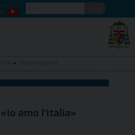
Cerca
YouTube
RSS
IVITÀ
AREA RISERVATA
«Io amo l’Italia»