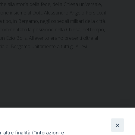
he alla storia della fede, della Chiesa universale,
zione insieme al Dott. Alessandro Angelo Persico, il
po, in Bergamo, negli ospedali militari della città. I
a commentato la posizione della Chiesa, nel tempo,
n Ezio Bolis. All’evento erano presenti oltre al
ia di Bergamo unitamente a tutti gli Allievi
altre finalità ("interazioni e